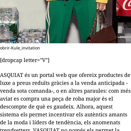
obrir-Kule_invitation
[dropcap letter="V"]
ASQUIAT és un portal web que ofereix productes de
luxe a preus reduïts gràcies a la venda anticipada -
venda sota comanda-, o en altres paraules: com més
aviat es compra una peça de roba major és el
descompte de què es gaudeix. Alhora, aquest
sistema els permet incentivar els autèntics amants
de la moda i líders de tendència, els anomenats
trendsetters
. VASQUIAT no només els permet la