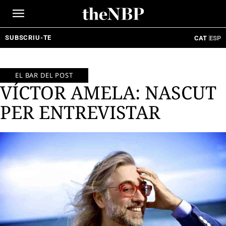
Ir
al
contenido
SUBSCRIU-TE
CAT
ESP
EL BAR DEL POST
VÍCTOR AMELA: NASCUT
PER ENTREVISTAR