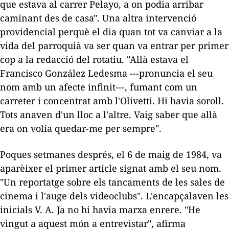
que estava al carrer
Pelayo
, a on podia arribar
caminant des de casa". Una altra intervenció
providencial perquè el dia quan tot va canviar a la
vida del parroquià va ser quan va entrar per primer
cop a la redacció del rotatiu. "Allà estava el
Francisco González
Ledesma ---
pronuncia el seu
nom amb un afecte infinit---, fumant com un
carreter i concentrat amb
l'Olivetti
. Hi havia soroll.
Tots anaven d'un lloc a l'altre. Vaig saber que allà
era on volia quedar-me per sempre".
Poques setmanes després, el 6 de maig de 1984, va
aparèixer el primer article signat amb el seu nom.
"Un reportatge sobre els tancaments de les sales de
cinema i l'auge dels videoclubs". L'encapçalaven les
inicials V. A. Ja no hi havia marxa enrere. "He
vingut a aquest món a entrevistar", afirma