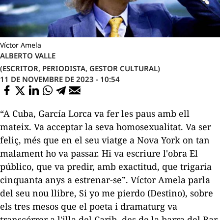
Víctor Amela
ALBERTO VALLE
(ESCRITOR, PERIODISTA, GESTOR CULTURAL)
11 DE NOVEMBRE DE 2023 - 10:54
“A Cuba, García Lorca va fer les paus amb ell
mateix. Va acceptar la seva homosexualitat. Va ser
feliç, més que en el seu viatge a Nova York on tan
malament ho va passar. Hi va escriure l'obra
El
público
, que va predir, amb exactitud, que trigaria
cinquanta anys a estrenar-se”.
Víctor Amela parla
del seu nou llibre,
Si yo me pierdo
(Destino), sobre
els tres mesos que el poeta i dramaturg va
transcórrer a l'illa del Carib, des de la barra del Bar