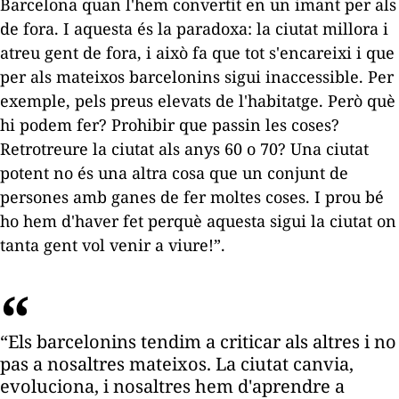
Barcelona quan l'hem convertit en un imant per als
de fora. I aquesta és la paradoxa: la ciutat millora i
atreu gent de fora, i això fa que tot s'encareixi i que
per als mateixos barcelonins sigui inaccessible. Per
exemple, pels preus elevats de l'habitatge. Però què
hi podem fer? Prohibir que passin les coses?
Retrotreure la ciutat als anys 60 o 70? Una ciutat
potent no és una altra cosa que un conjunt de
persones amb ganes de fer moltes coses. I prou bé
ho hem d'haver fet perquè aquesta sigui la ciutat on
tanta gent vol venir a viure!”.
“Els barcelonins tendim a criticar als altres i no
pas a nosaltres mateixos. La ciutat canvia,
evoluciona, i nosaltres hem d'aprendre a