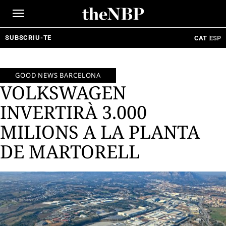
Ir
al
contenido
SUBSCRIU-TE
CAT
ESP
GOOD NEWS BARCELONA
VOLKSWAGEN
INVERTIRÀ 3.000
MILIONS A LA PLANTA
DE MARTORELL