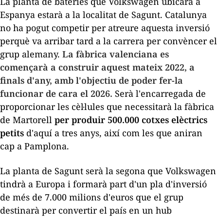
La planta de bateries que Volkswagen ubicarà a
Espanya estarà a la localitat de Sagunt. Catalunya
no ha pogut competir per atreure aquesta inversió
perquè va arribar tard a la carrera per convèncer el
grup alemany.
La fàbrica valenciana es
començarà a construir aquest mateix 2022, a
finals d'any, amb l'objectiu de poder fer-la
funcionar de cara el 2026.
Serà l'encarregada de
proporcionar les cèl·lules que necessitarà la fàbrica
de Martorell
per produir 500.000 cotxes elèctrics
petits
d'aquí a tres anys, així com les que aniran
cap a Pamplona.
La planta de Sagunt serà la segona que Volkswagen
tindrà a Europa i formarà part d'un pla d'inversió
de més de 7.000 milions d'euros que el grup
destinarà per convertir el país en un
hub