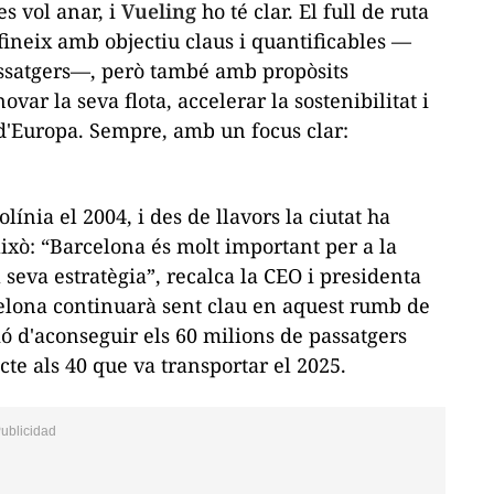
s vol anar, i
Vueling
ho té clar. El full de ruta
efineix amb objectiu claus i quantificables —
assatgers—, però també amb propòsits
var la seva flota, accelerar la sostenibilitat i
 d'Europa. Sempre, amb un focus clar:
línia el 2004, i des de llavors la ciutat ha
xò: “Barcelona és molt important per a la
 seva estratègia”, recalca la CEO i presidenta
celona continuarà sent clau en aquest rumb de
ó d'aconseguir els 60 milions de passatgers
te als 40 que va transportar el 2025.