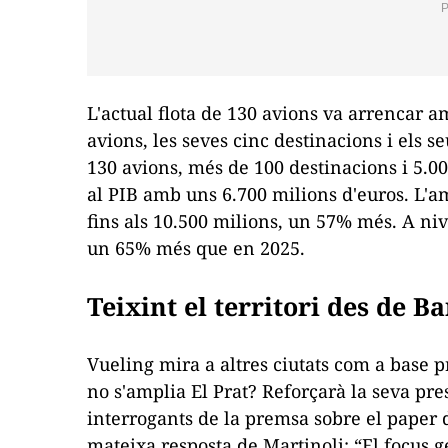
L'actual flota de 130 avions va arrencar 
avions, les seves cinc destinacions i els s
130 avions, més de 100 destinacions i 5.
al PIB amb uns 6.700 milions d'euros. L'am
fins als 10.500 milions, un 57% més. A nive
un 65% més que en 2025.
Teixint el territori des de B
Vueling mira a altres ciutats com a base p
no s'amplia El Prat? Reforçarà la seva p
interrogants de la premsa sobre el paper d
mateixa resposta de Martinoli: “El focus g