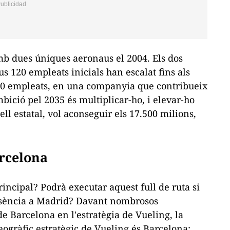
amb dues úniques aeronaus el 2004. Els dos
eus 120 empleats inicials han escalat fins als
000 empleats, en una companyia que contribueix
bició pel 2035 és multiplicar-ho, i elevar-ho
ll estatal, vol aconseguir els 17.500 milions,
arcelona
rincipal? Podrà executar aquest full de ruta si
resència a Madrid? Davant nombrosos
e Barcelona en l'estratègia de Vueling, la
eogràfic estratègic de Vueling és Barcelona;