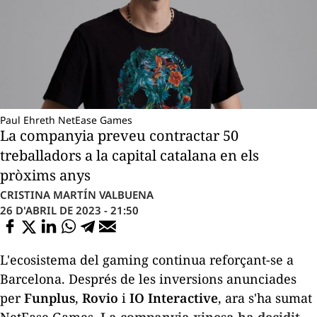
Paul Ehreth NetEase Games
La companyia preveu contractar 50
treballadors a la capital catalana en els
pròxims anys
CRISTINA MARTÍN VALBUENA
26 D'ABRIL DE 2023 - 21:50
L'ecosistema del
gaming
continua reforçant-se a
Barcelona. Després de les inversions anunciades
per
Funplus
,
Rovio
i
IO Interactive
, ara s'ha sumat
NetEase Games.
La companyia xinesa ha decidit