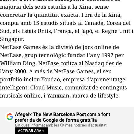
majoria dels seus estudis a la Xina, sense
concretar la quantitat exacta.
Fora de la Xina,
compta amb 15 estudis situats al Canadà, Corea del
Sud, els Estats Units, França, el Japó, el Regne Unit i
Singapur.
NetEase Games és la divisió de jocs online de
NetEase, grup tecnològic fundat l'any 1997 per
William Ding.
NetEase cotitza al Nasdaq des de
l'any 2000. A més de NetEase Games, el seu
portfolio inclou Youdao, empresa d'aprenentatge
intel·ligent; Cloud Music, comunitat de continguts
musicals online, i Yanxuan, marca de
lifestyle
.
Afegeix
The New Barcelona Post
com a font
preferida de Google de forma gratuïta
Estigues informat amb les últimes notícies d'actualitat
ACTIVAR ARA