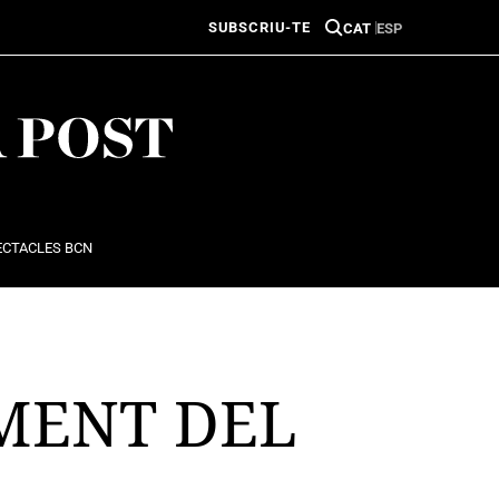
SUBSCRIU-TE
CAT
ESP
ECTACLES BCN
MENT DEL