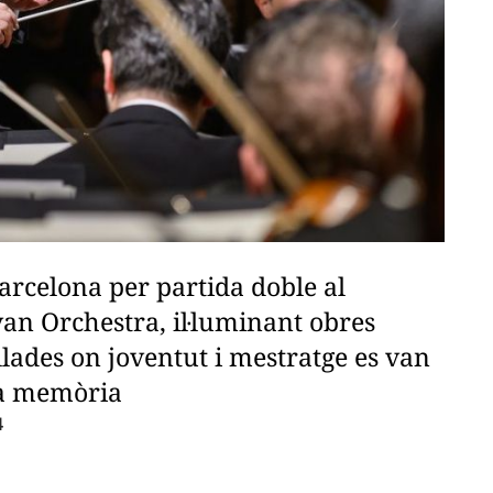
arcelona per partida doble al
an Orchestra, il·luminant obres
llades on joventut i mestratge es van
la memòria
4