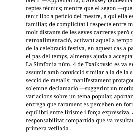
oferir —
Applemania
, d’Aleksey Igudesm
reptes tècnics; mentre que el segon —que 
tenir lloc a petició del mestre, a qui ella
familiar, de complicitat i respecte entre 
molt distants de les seves carreres però
retroalimentació
, activant aquella tempo
de la celebració festiva, en aquest cas a p
el pas del temps, almenys ajuda a accepta
La
Simfonia núm. 4
de Txaikovski es va er
assumir amb convicció similar a la de la so
secció de metalls; manifestament protago
solemne declamació —suggerint un motiu 
variacions sobre un tema popular, aportan
entrega que rarament es perceben en forma
equilibri entre lirisme i força expressiva
responsabilitat compartida que va resultar
primera vetllada.