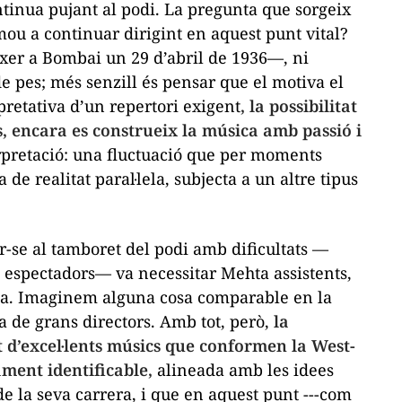
tinua pujant al podi. La pregunta que sorgeix
ou a continuar dirigint en aquest punt vital?
xer a Bombai un 29 d’abril de 1936—, ni
e pes; més senzill és pensar que el motiva el
pretativa d’un repertori exigent
, la possibilitat
, encara es construeix la música amb passió i
erpretació: una fluctuació que per moments
de realitat paral·lela, subjecta a un altre tipus
-se al tamboret del podi amb dificultats —
s espectadors— va necessitar Mehta assistents,
na. Imaginem alguna cosa comparable en la
a de grans directors. Amb tot, però,
la
 d’excel·lents músics que conformen la West-
ment identificable,
alineada amb les idees
e la seva carrera, i que en aquest punt ---com