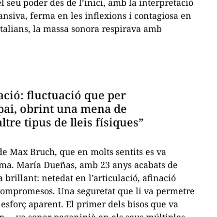
l seu poder des de l’inici, amb la interpretació
ansiva, ferma en les inflexions i contagiosa en
talians, la massa sonora respirava amb
ació: fluctuació que per
pai, obrint una mena de
altre tipus de lleis físiques”
de Max Bruch, que en molts sentits es va
ama. María Dueñas, amb 23 anys acabats de
brillant: netedat en l’articulació, afinació
 compromesos. Una seguretat que li va permetre
esforç aparent. El primer dels bisos que va