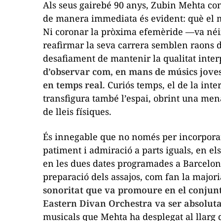
Als seus gairebé 90 anys, Zubin Mehta con
de manera immediata és evident: què el m
Ni coronar la pròxima efemèride —va néi
reafirmar la seva carrera semblen raons d
desafiament de mantenir la qualitat inter
d’observar com,
en mans de músics joves
en temps real
. Curiós temps, el de la int
transfigura també l’espai, obrint una mena 
de lleis físiques.
És innegable que no només per incorporar
patiment i admiració a parts iguals, en el
en les dues dates programades a Barcelo
preparació dels assajos, com fan la majori
sonoritat que va promoure en el conjunt
Eastern Divan Orchestra va ser absoluta
musicals que Mehta ha desplegat al llarg d