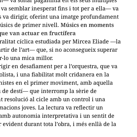
an— va sonar
paganinià
en els seus múltiples
va semblar inesperat fins i tot per a ella— va
 es va dirigir, oferint una imatge profundament
músics de primer nivell.
Músics en moments
 que van actuar en fructífera
ralitat cíclica estudiada per Mircea Eliade —la
artir de l’art— que, si no aconsegueix superar
r-lo una mica millor.
igir en desafiament per a l’orquestra, que va
lista, i una fiabilitat molt cridanera en la
nistes en el primer moviment, amb aquella
de destí— que interromp la sèrie de
t resolució al cicle amb un control i una
cions joves. La lectura va reflectir un
, amb autonomia interpretativa i un sentit de
 evident durant tota l’obra, i més enllà de la