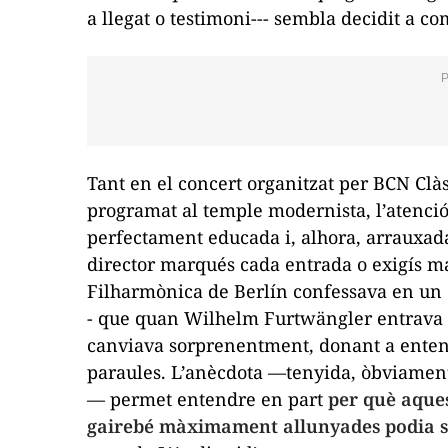
a llegat o testimoni--- sembla decidit a c
Tant en el concert organitzat per BCN Clàs
programat al temple modernista, l’atenci
perfectament educada i, alhora, arrauxada
director marqués cada entrada o exigís maj
Filharmònica de Berlín confessava en un 
- que quan Wilhelm Furtwängler entrava a 
canviava sorprenentment, donant a enten
paraules. L’anècdota —tenyida, òbviament,
— permet entendre en part
per què aque
gairebé màximament allunyades podia ser