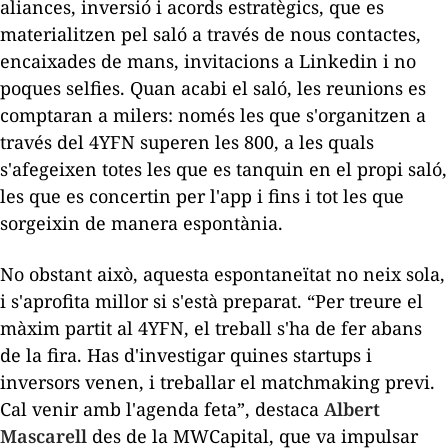
aliances, inversió i acords estratègics, que es
materialitzen pel saló a través de nous contactes,
encaixades de mans, invitacions a Linkedin i no
poques selfies. Quan acabi el saló, les reunions es
comptaran a milers: només les que s'organitzen a
través del 4YFN superen les 800, a les quals
s'afegeixen totes les que es tanquin en el propi saló,
les que es concertin per l'
app
i fins i tot les que
sorgeixin de manera espontània.
No obstant això, aquesta espontaneïtat no neix sola,
i s'aprofita millor si s'està preparat. “Per treure el
màxim partit al 4YFN, el treball s'ha de fer abans
de la fira. Has d'investigar quines
startups
i
inversors venen, i treballar el
matchmaking
previ.
Cal venir amb l'agenda feta”, destaca
Albert
Mascarell
des de la MWCapital, que va impulsar