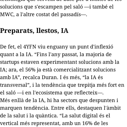
solucions que s'escampen pel saló —i també el
MWC, a l'altre costat del passadís—.
Preparats, llestos, IA
De fet, el 4YFN viu enguany un punt d'inflexió
quant a la IA. “Fins l'any passat, la majoria de
startups
estaven experimentant solucions amb la
IA; ara, el 56% ja està comercialitzant solucions
amb IA”, recalca Duran. I és més, “la IA és
transversal”, i la tendència que trepitja més fort en
el saló —i en l'ecosistema que reflecteix—.
Més enllà de la IA, hi ha sectors que despunten i
marquen tendència. Entre ells, destaquen l'àmbit
de la salut i la quàntica. “La salut digital és el
vertical més representat, amb un 16% de les