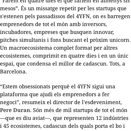
“Farem en quatre dies el que faríem en almenys sis
mesos”. És un missatge repetit per les
startups
que
s'estenen pels passadissos del
4YFN
, on es barregen
emprenedors de tot el món amb inversors,
incubadores, empreses que busquen innovar,
pitches
simultanis i fons buscant el pròxim unicorn.
Un macroecosistema complet format per altres
ecosistemes, comprimit en quatre dies i en un únic
espai, que condensa el millor de cadascun. Tots, a
Barcelona.
“Estem obsessionats perquè el 4YFN sigui una
plataforma que ajudi els emprenedors a fer
negoci”, resumeix el director de l'esdeveniment,
Pere Duran
. Són més de mil
startups
de tot el món
—que es diu aviat—, que representen 12 indústries
i 45 ecosistemes, cadascun dels quals porta el bo i