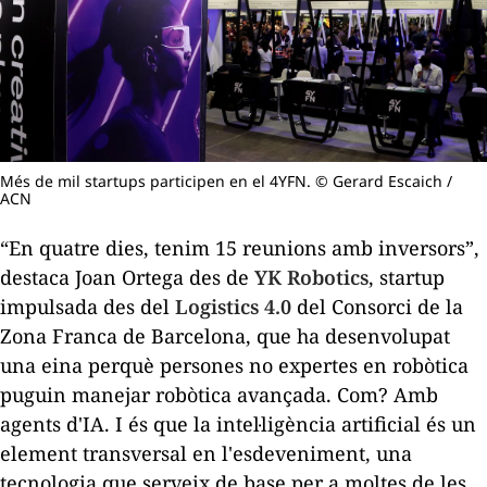
Més de mil startups participen en el 4YFN. © Gerard Escaich /
ACN
“En quatre dies, tenim 15 reunions amb inversors”,
destaca
Joan Ortega
des de
YK Robotics
,
startup
impulsada des del
Logistics 4.0
del Consorci de la
Zona Franca de Barcelona, que ha desenvolupat
una eina perquè persones no expertes en robòtica
puguin manejar robòtica avançada. Com? Amb
agents d'IA. I és que la intel·ligència artificial és un
element transversal en l'esdeveniment, una
tecnologia que serveix de base per a moltes de les