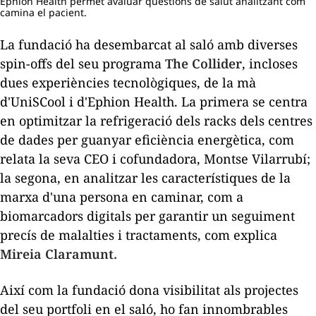
Ephion Health permet avaluar qüestions de salut analitzant com
camina el pacient.
La fundació ha desembarcat al saló amb diverses
spin-offs
del seu programa
The Collider
, incloses
dues experiències tecnològiques, de la mà
d'UniSCool i d'Ephion Health. La primera se centra
en optimitzar la refrigeració dels
racks
dels centres
de dades per guanyar eficiència energètica, com
relata la seva CEO i cofundadora, Montse Vilarrubí;
la segona, en analitzar les característiques de la
marxa d'una persona en caminar, com a
biomarcadors digitals per garantir un seguiment
precís de malalties i tractaments, com explica
Mireia Claramunt.
Així com la fundació dona visibilitat als projectes
del seu
portfoli
en el saló, ho fan innombrables