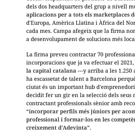
dels dos
headquarters
del grup a nivell m
aplicacions per a tots els
marketplaces
d
d'Europa, Amèrica Llatina i Àfrica del No
cada mes. Campa afegeix que la firma nor
a desenvolupament de solucions més locals
La firma preveu contractar 70 professiona
incorporacions que ja va efectuar el 2021
la capital catalana
---y arriba a les 1.25
ha escassetat de talent a Barcelona perqu
ciutat és un important
hub
d'emprenedoria 
decidit fer un gir en la selecció dels seus
contractant professionals sènior amb reco
“incorporar perfils més júniors per acom
professional i formar-los en les competè
creixement d'Adevinta”
.