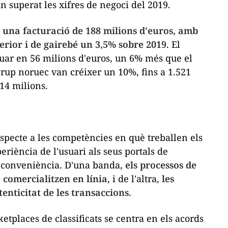
n superat les xifres de negoci del 2019.
 una facturació de 188 milions d'euros, amb
erior i de gairebé un 3,5% sobre 2019
. El
situar en 56 milions d'euros, un 6% més que el
grup noruec van créixer un 10%, fins a 1.521
14 milions.
pecte a les competències en què treballen els
eriència de l'usuari als seus portals de
és conveniència. D'una banda,
els processos de
 comercialitzen en línia
, i de l'altra,
les
enticitat de les transaccions
.
etplaces
de classificats se centra en els acords