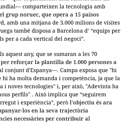
undial--- comparteixen la tecnologia amb
el grup noruec, que opera a 15 països
rd, amb una mitjana de 3.000 milions de visites
uega també disposa a Barcelona d’ “equips per
 per a cada vertical del negoci”.
ls aquest any, que se sumaran a les 70
, per
reforçar la plantilla de 1.000 persones a
0 al conjunt d'Espanya---. Campa exposa que "hi
è hi ha molta demanda i competència, ja que la
i noves tecnologies" i, per això, "Adevinta ha
 nous perfils" . Això implica que “seguirem
rregut i experiència”, però
l'objectiu és ara
panyar-los en la seva trajectòria
ncies necessàries per contribuir al