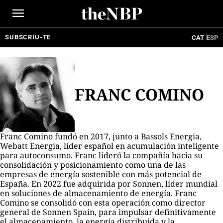
Ir
al
contenido
SUBSCRIU-TE
CAT
ESP
FRANC COMINO
Franc Comino fundó en 2017, junto a Bassols Energia,
Webatt Energia, líder español en acumulación inteligente
para autoconsumo. Franc lideró la compañía hacia su
consolidación y posicionamiento como una de las
empresas de energía sostenible con más potencial de
España. En 2022 fue adquirida por Sonnen, líder mundial
en soluciones de almacenamiento de energía. Franc
Comino se consolidó con esta operación como director
general de Sonnen Spain, para impulsar definitivamente
el almacenamiento, la energía distribuida y la