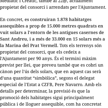
Mediatic i Creatic, també al 22@, actualment
propietat del consorci i arrendats per l'Ajuntament.
En concret,
es construiran 1.878 habitatges
assequibles a prop de 15.000 metres quadrats en
vuit solars a l'entorn de les antigues casernes de
Sant Andreu, i a més de 33.000 en 15 solars més a
la Marina del Prat Vermell.
Tots els terrenys són
propietat del consorci, que els cedeix a
l'Ajuntament per 90 anys. És el termini màxim
previst per llei, que preveu també que es cobri un
cànon per l'ús dels solars, que en aquest cas serà
d'una quantitat “simbòlica”, segons el delegat
especial de l'Estat a CZFB, Pere Navarro. Amb els
detalls per determinar, la previsió és que la
promoció dels habitatges sigui principalment
pública i de lloguer assequible, com ha concretat