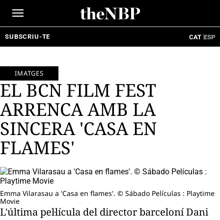
Ir
al
contenido
SUBSCRIU-TE
CAT
ESP
IMATGES
EL BCN FILM FEST
ARRENCA AMB LA
SINCERA 'CASA EN
FLAMES'
Emma Vilarasau a 'Casa en flames'. © Sábado Películas : Playtime
Movie
L'última pel·lícula del director barceloní Dani