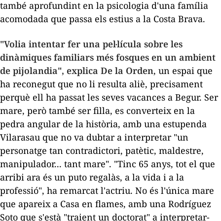
també aprofundint en la psicologia d'una família
acomodada que passa els estius a la Costa Brava.
"Volia intentar fer una pel·lícula sobre les
dinàmiques familiars més fosques en un ambient
de
pijolandia
", explica De la Orden
, un espai que
ha reconegut que no li resulta aliè, precisament
perquè ell ha passat les seves vacances a Begur. Ser
mare, però també ser filla, es converteix en la
pedra angular de la història, amb una estupenda
Vilarasau que no va dubtar a interpretar "un
personatge tan contradictori, patètic, maldestre,
manipulador... tant mare". "Tinc 65 anys, tot el que
arribi ara és un
puto regalàs
, a la vida i a la
professió", ha remarcat l'actriu. No és l'única mare
que apareix a
Casa en flames
, amb una Rodríguez
Soto que s'està "traient un doctorat" a interpretar-