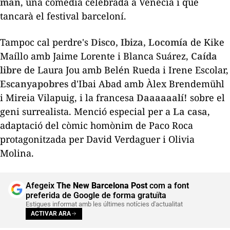
man
, una comèdia celebrada a Venècia i que
tancarà el festival barceloní.
Tampoc cal perdre's
Disco, Ibiza, Locomía
de Kike
Maíllo amb Jaime Lorente i Blanca Suárez,
Caída
libre
de Laura Jou amb Belén Rueda i Irene Escolar,
Escanyapobres
d'Ibai Abad amb Àlex Brendemühl
i Mireia Vilapuig, i la francesa
Daaaaaalí!
sobre el
geni surrealista. Menció especial per a
La casa
,
adaptació del còmic homònim de Paco Roca
protagonitzada per David Verdaguer i Olivia
Molina.
Afegeix
The New Barcelona Post
com a font
preferida de Google de forma gratuïta
Estigues informat amb les últimes notícies d'actualitat
ACTIVAR ARA