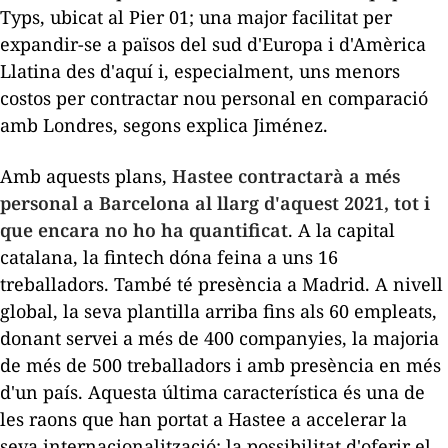
Typs, ubicat al Pier 01; una major facilitat per
expandir-se a països del sud d'Europa i d'Amèrica
Llatina des d'aquí i, especialment, uns menors
costos per contractar nou personal en comparació
amb Londres, segons explica Jiménez.
Amb aquests plans,
Hastee contractarà a més
personal a Barcelona al llarg d'aquest 2021, tot i
que encara no ho ha quantificat
. A la capital
catalana, la
fintech
dóna feina a uns 16
treballadors. També té presència a Madrid. A nivell
global, la seva plantilla arriba fins als 60 empleats,
donant servei a més de 400 companyies, la majoria
de més de 500 treballadors i amb presència en més
d'un país. Aquesta última característica és una de
les raons que han portat a Hastee a accelerar la
seva internacionalització: la possibilitat d'oferir el