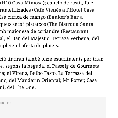
(
H10 Casa Mimosa
); caneló de rostit, foie,
amel·litzades (
Cafè Vienés a l'Hotel Casa
alsa cítrica de mango (
Banker's Bar a
uets secs i pistatxos (
The Bistrot a Santa
 amb maionesa de coriandre (
Restaurant
al, el Bar, del Majestic; Terraza Verbena, del
leten l'oferta de platets.
ió tindran també onze establiments per triar.
s, segons la beguda, el Passeig de Gourmets
ma; el Virens, Belbo Fasto, La Terrassa del
lanc, del Mandarin Oriental; Mr Porter, Casa
ni, del The One.