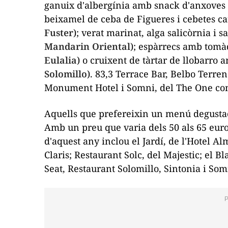
ganuix
d'albergínia amb snack d'anxoves 
beixamel de ceba de Figueres i cebetes car
Fuster
); verat marinat, alga salicòrnia i s
Mandarin Oriental
); espàrrecs amb tomàq
Eulalia
) o cruixent de tàrtar de llobarro
Solomillo
). 83,3 Terrace Bar, Belbo Terren
Monument Hotel i Somni, del The One comp
Aquells que prefereixin un menú degustac
Amb un preu que varia dels 50 als 65 euro
d'aquest any inclou el Jardí, de l'Hotel Al
Claris; Restaurant Solc, del Majestic; el B
Seat, Restaurant Solomillo, Sintonia i Som