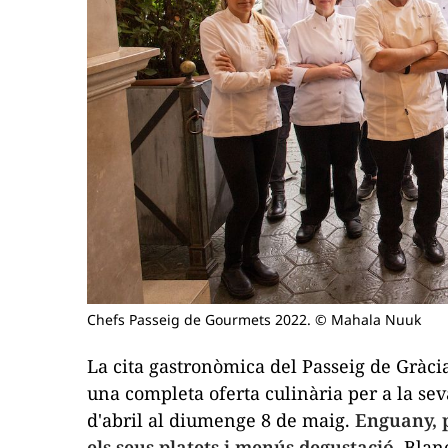
Chefs Passeig de Gourmets 2022. © Mahala Nuuk
La cita gastronòmica del Passeig de Gràci
una completa oferta culinària per a la sev
d'abril al diumenge 8 de maig.
Enguany, p
els seus platets i menús degustació.
Blanc