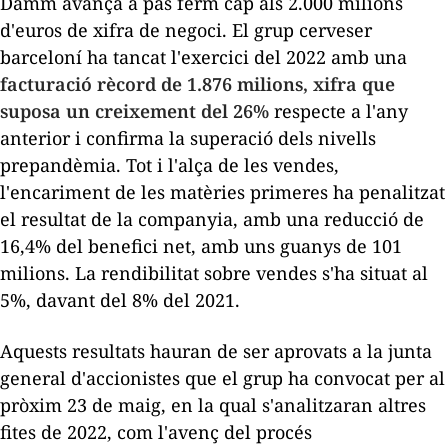
Damm avança a pas ferm cap als 2.000 milions
d'euros de xifra de negoci. El grup cerveser
barceloní ha tancat l'exercici del 2022 amb una
facturació rècord de 1.876 milions, xifra que
suposa un creixement del 26%
respecte a l'any
anterior i confirma la superació dels nivells
prepandèmia. Tot i l'alça de les vendes,
l'encariment de les matèries primeres ha penalitzat
el resultat de la companyia, amb una reducció de
16,4% del benefici net, amb uns guanys de 101
milions. La rendibilitat sobre vendes s'ha situat al
5%, davant del 8% del 2021.
Aquests resultats hauran de ser aprovats a la junta
general d'accionistes que el grup ha convocat per al
pròxim 23 de maig, en la qual s'analitzaran altres
fites de 2022, com l'avenç del procés