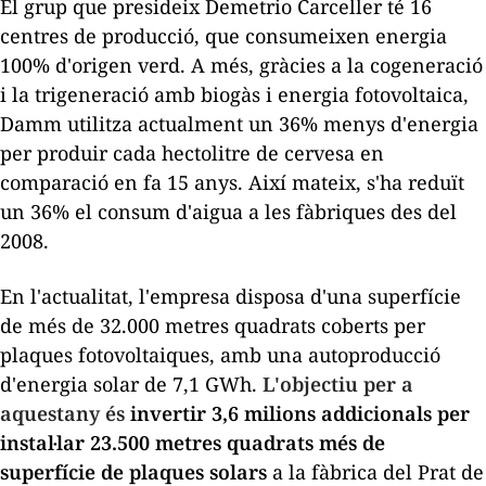
El grup que presideix
Demetrio
Carceller té 16
centres de producció, que consumeixen energia
100% d'origen verd. A més, gràcies a la cogeneració
i la trigeneració amb biogàs i energia fotovoltaica,
Damm utilitza actualment un 36% menys d'energia
per produir cada hectolitre de cervesa en
comparació en fa
15
anys. Així mateix, s'ha reduït
un 36% el consum d'aigua a les fàbriques des del
2008.
En l'actualitat, l'empresa disposa d'una superfície
de més de 32.000 metres quadrats coberts per
plaques fotovoltaiques, amb una autoproducció
d'energia solar de 7,1 GWh.
L'objectiu per a
aquestany és
invertir 3,6 milions addicionals per
instal·lar 23.500 metres quadrats més de
superfície de plaques solars
a la fàbrica del Prat de