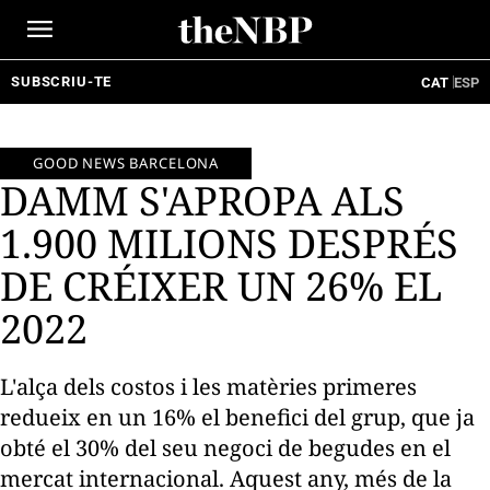
Ir
al
contenido
SUBSCRIU-TE
CAT
ESP
GOOD NEWS BARCELONA
DAMM S'APROPA ALS
1.900 MILIONS DESPRÉS
DE CRÉIXER UN 26% EL
2022
L'alça dels costos i les matèries primeres
redueix en un 16% el benefici del grup, que ja
obté el 30% del seu negoci de begudes en el
mercat internacional. Aquest any, més de la