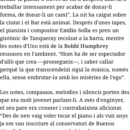
treballar intensament per acabar de donar-li
forma, de donar-li un camí”. La nit ha caigut sobre
la ciutat i el Bar està animat. Després d'unes tapes,
el pianista i compositor
Emilio Solla
es pren un
gintònic de Tanqueray recolzat a la barra, mentre
les notes d'
Uno está
de la
Bobbi Humphrey
ressonen en l'ambient. “Hom ha de ser espectador
d’allò que crea —prossegueix—, i saber callar
perquè la que transcendeixi sigui la música, només
ella, sense embrutar-la amb les misèries de l'ego”.
Les notes, compassos, melodies i silencis porten des
que era molt jovenet parlant-li. A més d'enginyer,
el seu pare era crooner i contrabaixista aficionat.
“Des de nen vaig voler tocar el piano i als vuit anys
ja em van inscriure al conservatori de Buenos