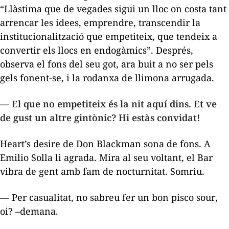
“Llàstima que de vegades sigui un lloc on costa tant
arrencar les idees, emprendre, transcendir la
institucionalització que empetiteix, que tendeix a
convertir els llocs en endogàmics”. Després,
observa el fons del seu got, ara buit a no ser pels
gels fonent-se, i la rodanxa de llimona arrugada.
— El que no empetiteix és la nit aquí dins. Et ve
de gust un altre gintònic? Hi estàs convidat!
Heart’s desire
de Don Blackman sona de fons. A
Emilio Solla li agrada. Mira al seu voltant, el Bar
vibra de gent amb fam de nocturnitat. Somriu.
— Per casualitat, no sabreu fer un bon
pisco sour
,
oi? –demana.