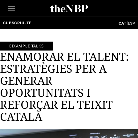
Ir
al
contenido
SUBSCRIU-TE
CAT
ESP
EIXAMPLE TALKS
ENAMORAR EL TALENT:
ESTRATÈGIES PER A
GENERAR
OPORTUNITATS I
REFORÇAR EL TEIXIT
CATALÀ