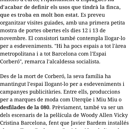
d'acabar de definir els usos que tindrà la finca,
que es troba en molt bon estat
. Es preveu
organitzar visites guiades, amb una primera petita
mostra de portes obertes els dies 12 i 13 de
novembre. El consistori també contempla llogar-lo
per a esdeveniments. "Hi ha pocs espais a tot l'àrea
metropolitana i a tot Barcelona com l'Espai
Corberó", remarca l'alcaldessa socialista.
Des de la mort de Corberó, la seva família ha
mantingut l'espai llogant-lo per a esdeveniments i
campanyes publicitàries. Entre ells, produccions
per a marques de moda com Uterqüe i Miu Miu o
desfilades de la 080
. Prèviament, també va ser un
dels escenaris de la pel·lícula de Woody Allen
Vicky
Cristina Barcelona
, fent que Javier Bardem instal·lés