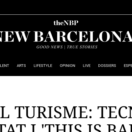
ALENT
ARTS
LIFESTYLE
OPINION
LIVE
DOSSIERS
ESP
L TURISME: TE
AT I 'THIS IS B