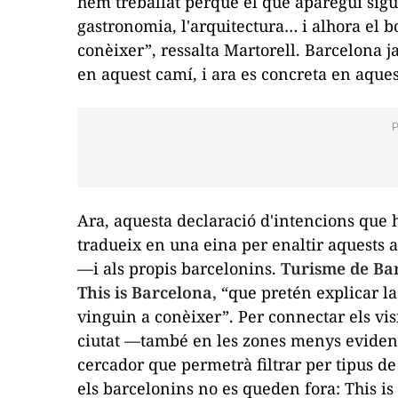
hem treballat perquè el que aparegui sigui
gastronomia, l'arquitectura… i alhora el b
conèixer”, ressalta Martorell. Barcelona 
en aquest camí, i ara es concreta en aque
Ara, aquesta declaració d'intencions que h
tradueix en una eina per enaltir aquests at
—i als propis barcelonins.
Turisme de Bar
This is Barcelona
,
“que pretén explicar la
vinguin a conèixer”. Per connectar els visi
ciutat —també en les zones menys evidents
cercador que permetrà filtrar per tipus de 
els barcelonins no es queden fora:
This is