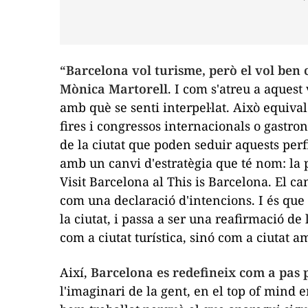
“Barcelona vol turisme, però el vol ben 
Mònica Martorell
. I com s'atreu a aquest
amb què se senti interpel·lat. Això equiva
fires i congressos internacionals o gastron
de la ciutat que poden seduir aquests perf
amb un canvi d'estratègia que té nom: la p
Visit Barcelona
al
This is Barcelona
. El ca
com una declaració d'intencions. I és que 
la ciutat, i passa a ser una reafirmació de 
com a ciutat turística, sinó com a ciutat a
Així,
Barcelona es redefineix com a pas p
l'imaginari de la gent, en el
top of mind
e