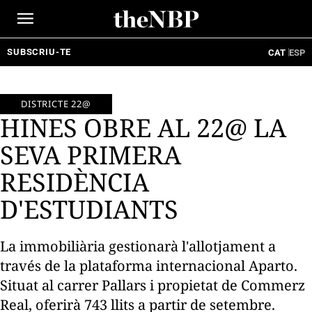
Ir
al
contenido
SUBSCRIU-TE
CAT
ESP
DISTRICTE 22@
HINES OBRE AL 22@ LA
SEVA PRIMERA
RESIDÈNCIA
D'ESTUDIANTS
La immobiliària gestionarà l'allotjament a
través de la plataforma internacional Aparto.
Situat al carrer Pallars i propietat de Commerz
Real, oferirà 743 llits a partir de setembre.