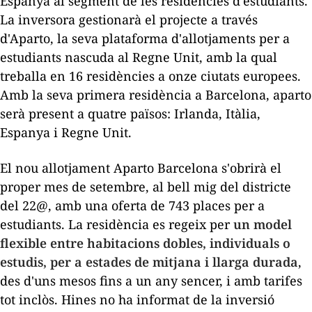
Espanya al segment de les residències d'estudiants.
La inversora gestionarà el projecte a través
d'Aparto, la seva plataforma d'allotjaments per a
estudiants nascuda al Regne Unit, amb la qual
treballa en 16 residències a onze ciutats europees.
Amb la seva primera residència a Barcelona, ​​aparto
serà present a quatre països: Irlanda, Itàlia,
Espanya i Regne Unit.
El nou allotjament Aparto Barcelona s'obrirà el
proper mes de setembre, al bell mig del districte
del 22@, amb una oferta de 743 places per a
estudiants. La residència es regeix per
un model
flexible entre habitacions dobles, individuals o
estudis, per a estades de mitjana i llarga durada
,
des d'uns mesos fins a un any sencer, i amb tarifes
tot inclòs
. Hines no ha informat de la inversió