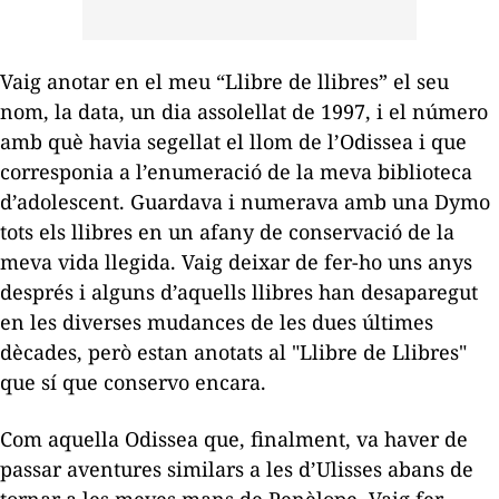
Vaig anotar en el meu “Llibre de llibres” el seu
nom, la data, un dia assolellat de 1997, i el número
amb què havia segellat el llom de l’
Odissea
i que
corresponia a l’enumeració de la meva biblioteca
d’adolescent. Guardava i numerava amb una Dymo
tots els llibres en un afany de conservació de la
meva vida llegida. Vaig deixar de fer-ho uns anys
després i alguns d’aquells llibres han desaparegut
en les diverses mudances de les dues últimes
dècades, però estan anotats al "Llibre de Llibres"
que sí que conservo encara.
Com aquella
Odissea
que, finalment, va haver de
passar aventures similars a les d’Ulisses abans de
tornar a les meves mans de Penèlope. Vaig fer