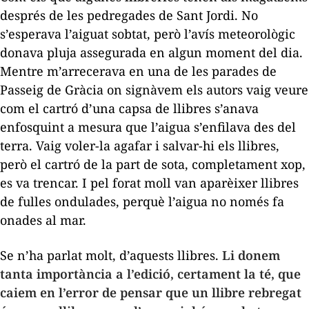
després de les pedregades de Sant Jordi. No
s’esperava l’aiguat sobtat, però l’avís meteorològic
donava pluja assegurada en algun moment del dia.
Mentre m’arrecerava en una de les parades de
Passeig de Gràcia on signàvem els autors vaig veure
com el cartró d’una capsa de llibres s’anava
enfosquint a mesura que l’aigua s’enfilava des del
terra. Vaig voler-la agafar i salvar-hi els llibres,
però el cartró de la part de sota, completament xop,
es va trencar. I pel forat moll van aparèixer llibres
de fulles ondulades, perquè l’aigua no
només fa
onades al mar.
Se n’ha parlat molt, d’aquests llibres.
Li donem
tanta importància a l’edició, certament la té, que
caiem en l’error de pensar que un llibre rebregat