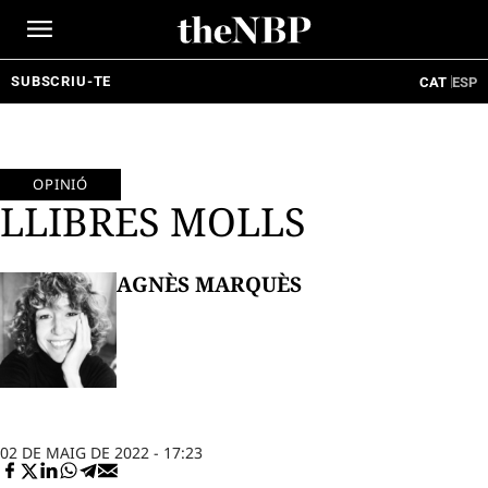
Ir
al
contenido
SUBSCRIU-TE
CAT
ESP
OPINIÓ
LLIBRES MOLLS
AGNÈS MARQUÈS
02 DE MAIG DE 2022 - 17:23