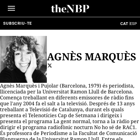
Ir
al
contenido
SUBSCRIU-TE
CAT
ESP
AGNÈS MARQUÈS
Agnès Marquès i Pujolar (Barcelona, 1979) és periodista,
llicenciada per la Universitat Ramon Llull de Barcelona.
Comença treballant en diferents emissores de ràdio fins
que l'any 2004 fa el salt a la televisió. Després de 13 anys
treballant a Televisió de Catalunya, durant els quals
presenta el Telenotícies Cap de Setmana i dirigeix i
presenta el programa
La gent normal
, torna a la ràdio per
dirigir el programa radiofònic nocturn
No ho sé
de RAC1.
És professora de Periodisme a la Facultat de Comunicació
Blanquerna de la Universitat Ramon Llull. Entre els