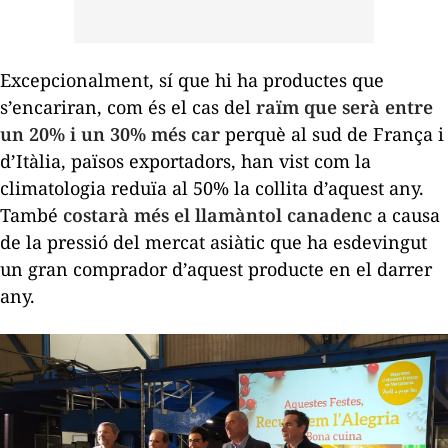
Excepcionalment, sí que hi ha productes que
s’encariran, com és el cas del
raïm que serà entre
un 20% i un 30% més car
perquè al sud de França i
d’Itàlia, països exportadors, han vist com la
climatologia reduïa al 50% la collita d’aquest any.
També
costarà més el llamàntol canadenc
a causa
de la pressió del mercat asiàtic que ha esdevingut
un gran comprador d’aquest producte en el darrer
any.