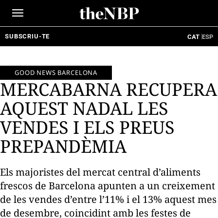
Ir
al
contenido
SUBSCRIU-TE
CAT
ESP
GOOD NEWS BARCELONA
MERCABARNA RECUPERA
AQUEST NADAL LES
VENDES I ELS PREUS
PREPANDÈMIA
Els majoristes del mercat central d’aliments
frescos de Barcelona apunten a un creixement
de les vendes d’entre l’11% i el 13% aquest mes
de desembre, coincidint amb les festes de