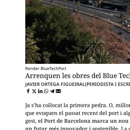
Render BlueTechPort
Arrenquen les obres del Blue Tec
JAVIER ORTEGA FIGUEIRAL
(PERIODISTA I ESCR
Ja s’ha col·locat la primera pedra. O, mill
que evoquen el passat recent del port i al
gest,
el Port de Barcelona marca un nou
un futur més innovador i sostenible.
La c