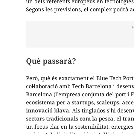
un dels referents europeus en tecnologies
Segons les previsions, el complex podrà ac
Què passarà?
Però, què és exactament el Blue Tech Port
col·laboració amb Tech Barcelona i dese
Barcelona (l’empresa conjunta del port i 
ecosistema per a
startups
,
scaleups
, acc
innovació blava.
Als
tinglados
s’hi dese
sectors tradicionals com la pesca, el tra
un focus clar en la sostenibilitat: energi