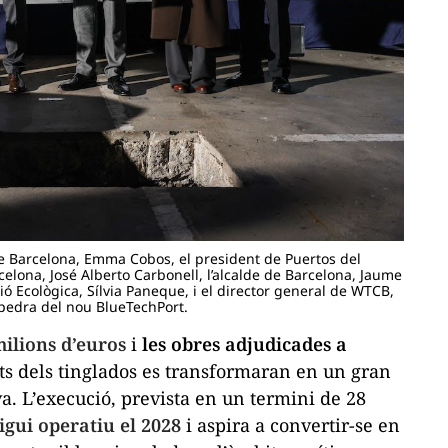
 de Barcelona, Emma Cobos, el president de Puertos del
celona, José Alberto Carbonell, l’alcalde de Barcelona, Jaume
ició Ecològica, Sílvia Paneque, i el director general de WTCB,
 pedra del nou BlueTechPort.
milions d’euros
i
les obres adjudicades a
ts dels
tinglados
es transformaran en un gran
a. L’execució, prevista en un termini de 28
igui operatiu el 2028
i aspira a convertir-se en