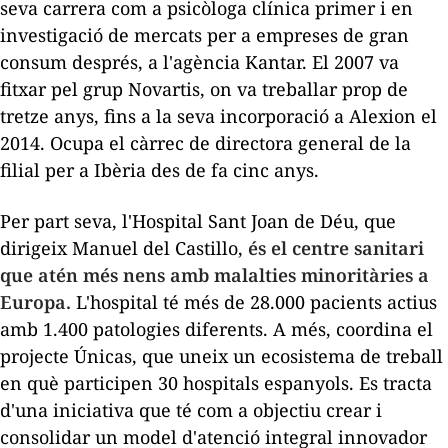
seva carrera com a psicòloga clínica primer i en
investigació de mercats per a empreses de gran
consum després, a l'agència
Kantar
. El 2007 va
fitxar pel grup Novartis, on va treballar prop de
tretze anys, fins a la seva incorporació a
Alexion
el
2014. Ocupa el càrrec de directora general de la
filial per a Ibèria des de fa cinc anys.
Per part seva, l'Hospital Sant Joan de Déu, que
dirigeix Manuel del Castillo,
és el centre sanitari
que atén més nens amb malalties minoritàries a
Europa.
L'hospital té més de 28.000 pacients actius
amb 1.400 patologies diferents. A més, coordina el
projecte
Únicas
, que uneix un ecosistema de treball
en què participen 30 hospitals espanyols. Es tracta
d'una iniciativa que té com a objectiu crear i
consolidar un model d'atenció integral innovador