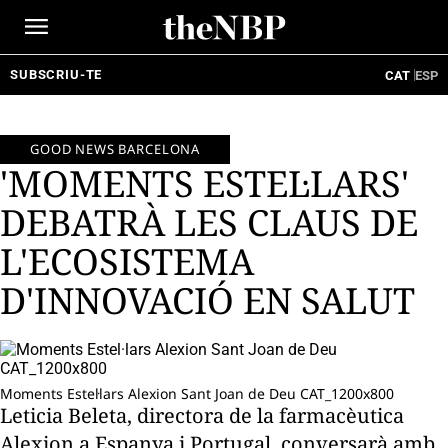
Ir
al
contenido
SUBSCRIU-TE
CAT
ESP
GOOD NEWS BARCELONA
'MOMENTS ESTEL·LARS'
DEBATRÀ LES CLAUS DE
L'ECOSISTEMA
D'INNOVACIÓ EN SALUT
Moments Estel·lars Alexion Sant Joan de Deu CAT_1200x800
Leticia Beleta, directora de la farmacèutica
Alexion a Espanya i Portugal, conversarà amb