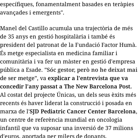
específiques, fonamentalment basades en teràpies
avançades i emergents".
Manel del Castillo acumula una trajectòria de més
de
35
anys en gestió hospitalària i també és
president del patronat de la Fundació Factor Humà.
És metge especialista en medicina familiar i
comunitària i va fer un màster en gestió d'empresa
pública a
Esade
.
"
Sóc
gestor, però no he deixat mai
de ser metge"
, va
explicar a l'entrevista que va
concedir l'any passat a
The
New
Barcelona Post
.
Al costat del projecte
Únicas
, un dels seus èxits més
recents és haver liderat la construcció i posada en
marxa de l'
SJD
Pediatric
Cancer
Center
Barcelona
,
un centre de referència mundial en oncologia
infantil que va suposar una inversió de 37 milions
d'euros, aportada per milers de donants.