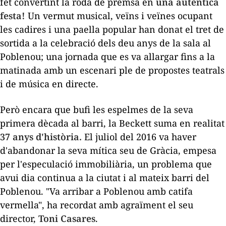
fet convertint la roda de premsa en
una autèntica
festa!
Un vermut musical, veïns i veïnes ocupant
les cadires i una paella popular han donat el tret de
sortida a la celebració dels deu anys de la sala al
Poblenou; una jornada que es va allargar fins a la
matinada amb un escenari ple de propostes teatrals
i de música en directe.
Però encara que bufi les espelmes de la seva
primera dècada al barri, la Beckett suma en realitat
37 anys d'història.
El juliol del 2016 va haver
d'abandonar la seva mítica seu de Gràcia, empesa
per l'especulació immobiliària, un problema que
avui dia continua a la ciutat i al mateix barri del
Poblenou. "Va arribar a Poblenou amb catifa
vermella", ha recordat amb agraïment el seu
director,
Toni Casares
.