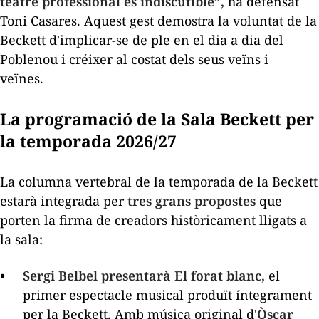
teatre professional és indiscutible”,
ha defensat
Toni Casares. Aquest gest demostra la voluntat de la
Beckett d'implicar-se de ple en el dia a dia del
Poblenou i créixer al costat dels seus veïns i
veïnes.
La programació de la Sala Beckett per
la temporada 2026/27
La columna vertebral de la temporada de la Beckett
estarà integrada per
tres grans propostes
que
porten la firma de creadors històricament lligats a
la sala:
Sergi Belbel presentarà
El forat blanc
,
el
primer espectacle musical produït íntegrament
per la Beckett. Amb música original d'
Òscar