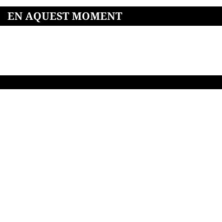
EN AQUEST MOMENT
THE GOOD NEWS MAGAZINE, SL · 2026©
CONTACTE
NOSALTRES
POLÍTICA DE COOKIES
AVÍS LEGAL
POLÍTICA DE PRIVACITAT
CONDICIONS D'ÚS