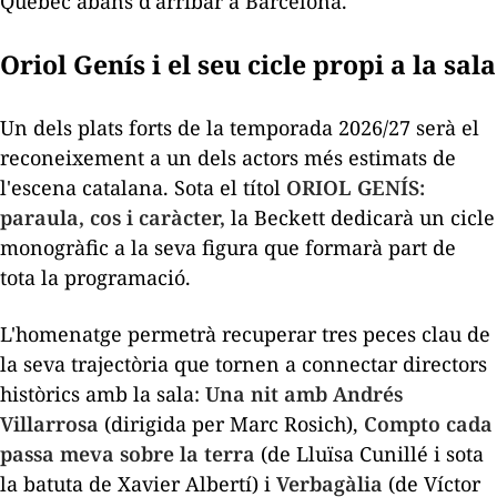
Quebec abans d'arribar a Barcelona.
Oriol Genís i el seu cicle propi a la sala
Un dels plats forts de la temporada 2026/27 serà el
reconeixement a un dels actors més estimats de
l'escena catalana. Sota el títol
ORIOL GENÍS:
paraula, cos i caràcter,
la Beckett dedicarà un cicle
monogràfic a la seva figura que formarà part de
tota la programació.
L'homenatge permetrà recuperar tres peces clau de
la seva trajectòria que tornen a connectar directors
històrics amb la sala:
Una nit amb Andrés
Villarrosa
(dirigida per Marc Rosich),
Compto cada
passa meva sobre la terra
(de Lluïsa Cunillé i sota
la batuta de Xavier Albertí) i
Verbagàlia
(de Víctor