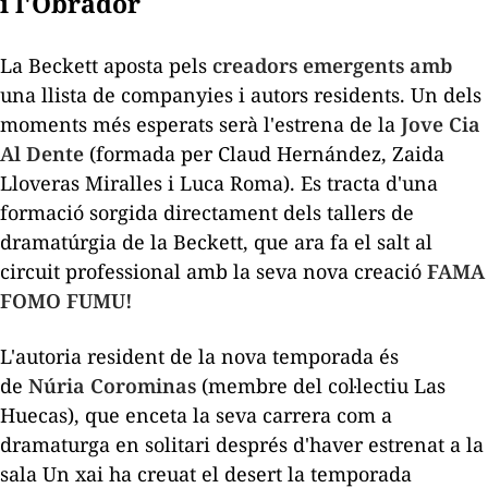
i l'Obrador
La Beckett aposta pels
creadors emergents amb
una llista de companyies i autors residents. Un dels
moments més esperats serà l'estrena de la
Jove Cia
Al Dente
(formada per Claud Hernández, Zaida
Lloveras Miralles i Luca Roma). Es tracta d'una
formació sorgida directament dels tallers de
dramatúrgia de la Beckett, que ara fa el salt al
circuit professional amb la seva nova creació
FAMA
FOMO FUMU!
L'autoria resident de la nova temporada és
de
Núria Corominas
(membre del col·lectiu Las
Huecas), que enceta la seva carrera com a
dramaturga en solitari després d'haver estrenat a la
sala
Un xai ha creuat el desert
la temporada