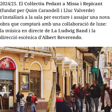
2024/25. El
Col·lectiu Pedant a Missa i Repicant
(fundat per Quim Carandell i Lluc Valverde)
s'instal·larà a la sala per escriure i assajar una nova
obra que comptarà amb una col·laboració de luxe:
la música en directe de
La Ludwig Band
i la
direcció escènica d'
Albert Reverendo
.