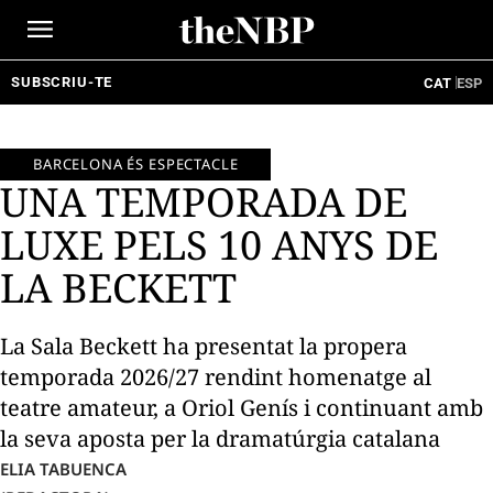
Ir
al
contenido
SUBSCRIU-TE
CAT
ESP
BARCELONA ÉS ESPECTACLE
UNA TEMPORADA DE
LUXE PELS 10 ANYS DE
LA BECKETT
La Sala Beckett ha presentat la propera
temporada 2026/27 rendint homenatge al
teatre amateur, a Oriol Genís i continuant amb
la seva aposta per la dramatúrgia catalana
ELIA TABUENCA