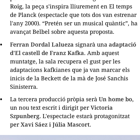
Roig
, la peça s'inspira lliurement en
El temps
de Planck
(espectacle que tots dos van estrenar
l'any 2000). “Pretén ser un musical quàntic”, ha
avançat Belbel sobre aquesta proposta.
Ferran Dordal Lalueza
signarà una
adaptació
d'
El castell
de Franz Kafka
. Amb aquest
muntatge, la sala recupera el gust per les
adaptacions kafkianes que ja van marcar els
inicis de la Beckett de la mà de José Sanchis
Sinisterra.
La tercera producció pròpia serà
Un home bo
,
un nou text escrit i dirigit per
Victoria
Szpunberg.
L'espectacle estarà protagonitzat
per
Xavi Sáez i Júlia Mascort
.