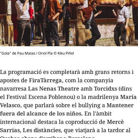
"Gola" de Pau Matas i Oriol Pla © Kiku Piñol
La programació es completarà amb grans retorns i
apostes de
FiraTàrrega
, com la companyia
navarresa
Las Nenas Theatre
amb
Torcidxs
(dins
el Festival Escena Poblenou) o la madrilenya
María
Velasco
, que parlarà sobre el
bullying
a
Mantener
fuera del alcance de los niños
. En l'àmbit
internacional destaca la coproducció de
Mercè
Sarrias,
Les distàncies
, que viatjarà a la tardor al