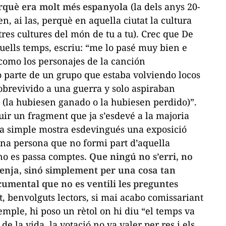
erquè era molt més espanyola
(la dels anys 20-
en, ai las, perquè en aquella ciutat la cultura
tres cultures del món de tu a tu). Crec que De
uells temps, escriu: “me lo pasé muy bien e
como los personajes de la canción
parte de un grupo que estaba volviendo locos
obrevivido a una guerra y solo aspiraban
(la hubiesen ganado o la hubiesen perdido)”.
uir un fragment que ja s’esdevé a la majoria
sta simple mostra esdevingués una exposició
una persona que no formi part d’aquella
 no es passa comptes.
Que ningú no s’erri, no
venja, sinó simplement per una cosa tan
ocumental que no es ventili les preguntes
et, benvolguts lectors, si mai acabo comissariant
xemple, hi poso un rètol on hi diu “el temps va
de la vida, la votació no va valer per res i els