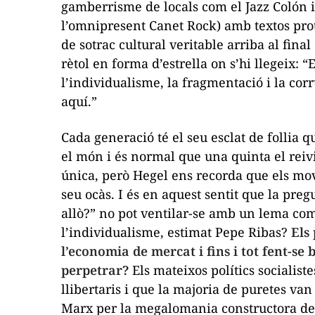
gamberrisme de locals com el Jazz Colón i
l’omnipresent Canet Rock) amb textos proto
de sotrac cultural veritable arriba al fin
rètol en forma d’estrella on s’hi llegeix: 
l’individualisme, la fragmentació i la cor
aquí.”
Cada generació té el seu esclat de follia
el món i és normal que una quinta el rei
única, però Hegel ens recorda que els mo
seu ocàs. I és en aquest sentit que la pre
allò?” no pot ventilar-se amb un lema com
l’individualisme, estimat Pepe Ribas?
Els
l’economia de mercat i fins i tot fent-se
perpetrar?
Els mateixos polítics socialist
llibertaris i que la majoria de
puretes
van 
Marx per la megalomania constructora de