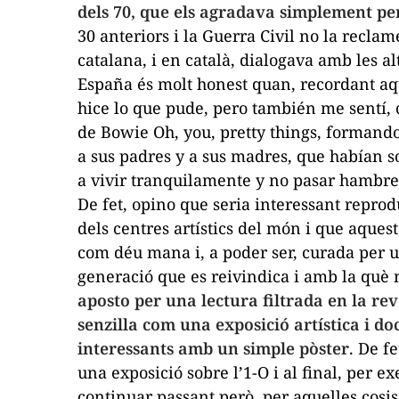
dels 70, que els agradava simplement p
30 anteriors i la Guerra Civil no la reclam
catalana, i en català, dialogava amb les al
España és molt honest quan, recordant aq
hice lo que pude, pero también me sentí, 
de Bowie
Oh, you, pretty things,
formando 
a sus padres y a sus madres, que habían s
a
vivir tranquilamente y no pasar hambre 
De fet, opino que seria interessant reprod
dels centres artístics del món i que aque
com déu mana i, a poder ser, curada per 
generació que es reivindica i amb la què
aposto per una lectura filtrada en la re
senzilla com una exposició artística i d
interessants amb un simple pòster
. De f
una exposició sobre l’1-O i al final, per e
continuar passant però, per aquelles
cosis