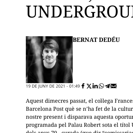
UNDERGROUN
BERNAT DEDÉU
19 DE JUNY DE 2021 - 01:49
Aquest dimecres passat, el col·lega Franc
Barcelona
Post
què se n’ha fet de la cult
nostre present i disparava aquesta oportu
programada pel Palau Robert sota el títol
dels anys 70,
curada (que dir “comissaria