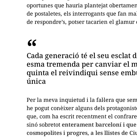
oportunes que hauria plantejat obertamen
de postaletes, els interrogants que fan mal 
de respondre’s, potser tacarien el glamur 
Cada generació té el seu esclat d
esma tremenda per canviar el m
quinta el reivindiqui sense emb
única
Per la meva inquietud i la fal·lera que se
he pogut conèixer alguns dels protagonist
que, com ha escrit recentment el confrare
sinó sobretot
enterament barceloní i que
cosmopolites i
progres
, a les llistes de