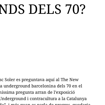
DS DELS 70?
esc Soler es preguntava aquí al
The New
ura underground barcelonina dels 70 en el
níssima pregunta arran de l’exposició
Underground i contracultura a la Catalunya
da”, i més quan es parla de
progres
, quedaria