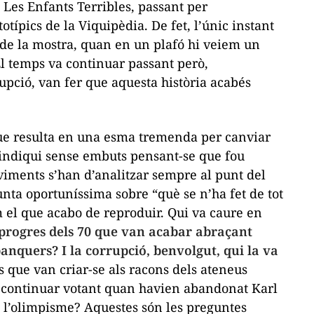
 Les Enfants Terribles, passant per
típics de la Viquipèdia. De fet, l’únic instant
al de la mostra, quan en un plafó hi veiem un
“El temps va continuar passant però,
rupció, van fer que aquesta història acabés
 que resulta en una esma tremenda per canviar
vindiqui sense embuts pensant-se que fou
viments s’han d’analitzar sempre al punt del
gunta oportuníssima sobre “què se n’ha fet de tot
 el que acabo de reproduir. Qui va caure en
progres
dels 70 que van acabar abraçant
 banquers? I la corrupció, benvolgut, qui la va
es que van criar-se als racons dels ateneus
continuar votant quan havien abandonat Karl
 l’olimpisme? Aquestes són les preguntes