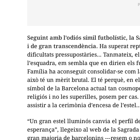
Seguint amb l’odiós símil futbolístic, la
i de gran transcendència.
Ha superat rept
dificultats pressupostàries... Tanmateix, e
l’esquadra, em sembla que en dirien els fu
Família ha aconseguit consolidar-se com l
això té un mèrit brutal. El té perquè, en 
símbol de la Barcelona actual tan cosmopo
religiós i no les superilles, posem per cas
assistir a la cerimònia d’encesa de l’estel..
“Un gran estel lluminós canvia el perfil de
esperança”, llegeixo al web de la Sagrada
gran majoria de barcelonins ---resem o no 