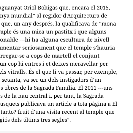
aguanyat Oriol Bohigas que, encara el 2015,
nya mundial” al regidor d’Arquitectura de
 que, un any després, la qualificava de “mona
mple és una mica un pastitx i que alguns
onable ---hi ha alguna escultura de nivell
gumentar seriosament que el temple s’hauria
arregar-se a cops de martell el conjunt
un cop hi entres i et deixes meravellar per
ls vitralls. És el que li va passar, per exemple,
 setanta, va ser un dels instigadors d’un
s obres de la Sagrada Família. El 2011 ---uns
s de la nau central i, per tant, la Sagrada
usquets publicava un article a tota pàgina a
El
tanto?
fruit d’una visita recent al temple que
giós dels últims tres segles”.