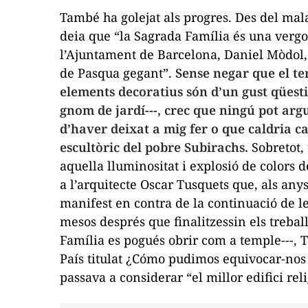
També ha golejat als progres. Des del mal
deia que “la Sagrada Família és una vergo
l’Ajuntament de Barcelona, Daniel Mòdol,
de Pasqua gegant”.
Sense negar que el te
elements decoratius són d’un gust qüesti
gnom de jardí---, crec que ningú pot ar
d’haver deixat a mig fer o que caldria c
escultòric del pobre Subirachs.
Sobretot, 
aquella lluminositat i explosió de colors de
a l’arquitecte Oscar Tusquets que, als anys
manifest en contra de la continuació de le
mesos després que finalitzessin els treball
Família es pogués obrir com a temple---, T
País
titulat
¿Cómo pudimos equivocar-nos 
passava a considerar “el millor edifici reli