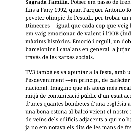
Sagrada Família
. Potser em passo de fre
fins a l’any 1992, quan l’arquer Antonio R
peveter olímpic de l’estadi, per trobar u
Dimecres ---igual que cada cop que veig l
em vaig emocionar de valent i l’IOB (Índ
màxims històrics.
Emoció i orgull, un dob
barcelonins i catalans en general, a jutja
través de les xarxes socials.
TV3 també es va apuntar a la festa, amb 
l’esdeveniment ---en principi, de caràcter 
nacional. Imagino que als ateus més recalc
mitjà de comunicació públic d’un estat ac
d’unes quantes bombetes d’una església a 
una bona estona al balcó veient el nostr
de veïns dels edificis adjacents a qui no h
ja no em notava els dits de les mans de fr