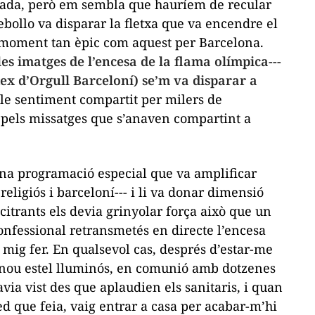
nada, però em sembla que hauríem de recular
ebollo va disparar la fletxa que va encendre el
n moment tan èpic com aquest per Barcelona.
es imatges de l’encesa de la flama olímpica---
ex d’Orgull Barceloní) se’m va disparar a
le sentiment compartit per milers de
r pels missatges que s’anaven compartint a
una programació especial que va amplificar
religiós i barceloní--- i li va donar dimensió
itrants els devia grinyolar força això que un
onfessional retransmetés en directe l’encesa
mig fer. En qualsevol cas, després d’estar-me
e nou estel lluminós, en comunió amb dotzenes
avia vist des que aplaudien els sanitaris, i quan
ed que feia, vaig entrar a casa per acabar-m’hi