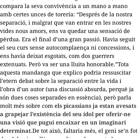
compara la seva convivència a un
mano a mano
amb certes unces de
torería
: “Després de la nostra
separació, i malgrat que van entrar en les nostres
vides nous amors, ens va quedar una sensació de
pèrdua. Era el final d’una gran passió. Havia seguit
el seu curs sense autocomplaença ni concessions, i
ens havia deixat esgotats, com dos guerrers
extenuats. Però va ser una lluita honorable.”Tota
aquesta
mandanga
que explico podria ressuscitar
l’etern debat sobre la separació entre la vida i
l’obra d’un autor (una discussió absurda, perquè ja
són dues coses separades en essència), però parla
molt més sobre com
els picassians ja estan avesats
a grapejar l’existència del seu ídol per oferir-ne
una visió que pugui encaixar en un imaginari
determinat.
De tot això, faltaria més, el geni se’n fot