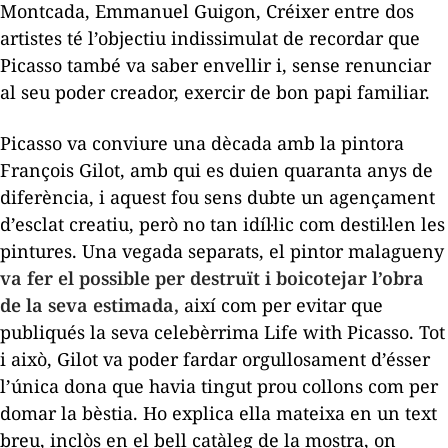
Montcada, Emmanuel Guigon,
Créixer entre dos
artistes
té l’objectiu indissimulat de recordar que
Picasso també va saber envellir i, sense renunciar
al seu poder creador, exercir de bon papi familiar.
Picasso va conviure una dècada amb la pintora
François Gilot, amb qui es duien quaranta anys de
diferència, i aquest fou sens dubte un agençament
d’esclat creatiu, però no tan idíl·lic com destil·len les
pintures. Una vegada separats, el pintor malagueny
va fer el possible per destruït i boicotejar l’obra
de la seva estimada,
així com per evitar que
publiqués la seva celebèrrima
Life with Picasso.
Tot
i això, Gilot va poder
fardar
orgullosament d’ésser
l’única dona que havia tingut prou collons com per
domar la bèstia. Ho explica ella mateixa en un text
breu, inclòs en el bell catàleg de la mostra, on