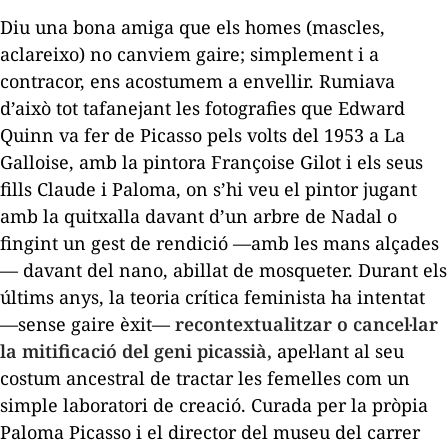
Diu una bona amiga que els homes (mascles,
aclareixo) no canviem gaire; simplement i a
contracor, ens acostumem a envellir. Rumiava
d’això tot tafanejant les fotografies que Edward
Quinn va fer de Picasso pels volts del 1953 a La
Galloise, amb la pintora Françoise Gilot i els seus
fills Claude i Paloma, on s’hi veu el pintor jugant
amb la quitxalla davant d’un arbre de Nadal o
fingint un gest de rendició —amb les mans alçades
— davant del nano, abillat de mosqueter. Durant els
últims anys, la teoria crítica feminista ha intentat
—sense gaire èxit—
recontextualitzar o cancel·lar
la mitificació del geni picassià,
apel·lant al seu
costum ancestral de tractar les femelles com un
simple laboratori de creació. Curada per la pròpia
Paloma Picasso i el director del museu del carrer