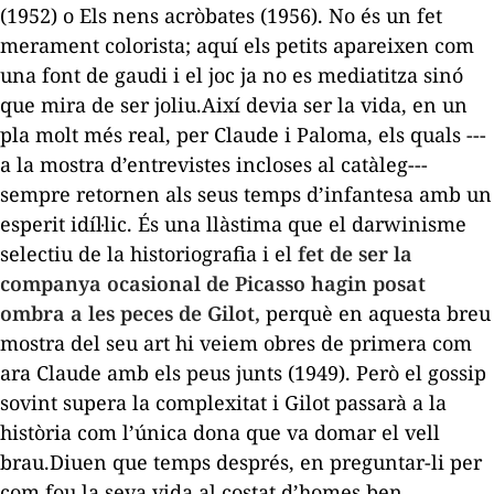
(1952) o
Els nens acròbates
(1956). No és un fet
merament colorista; aquí els petits apareixen com
una font de gaudi i el joc ja no es mediatitza sinó
que mira de ser joliu.Així devia ser la vida, en un
pla molt més real, per Claude i Paloma, els quals ---
a la mostra d’entrevistes incloses al catàleg---
sempre retornen als seus temps d’infantesa amb un
esperit idíl·lic. És una llàstima que el darwinisme
selectiu de la historiografia i el
fet de ser la
companya ocasional de Picasso hagin posat
ombra a les peces de Gilot,
perquè en aquesta breu
mostra del seu art hi veiem obres de primera com
ara
Claude amb els peus junts
(1949). Però el
gossip
sovint supera la complexitat i Gilot passarà a la
història com l’única dona que va domar el vell
brau.Diuen que temps després, en preguntar-li per
com fou la seva vida al costat d’homes ben