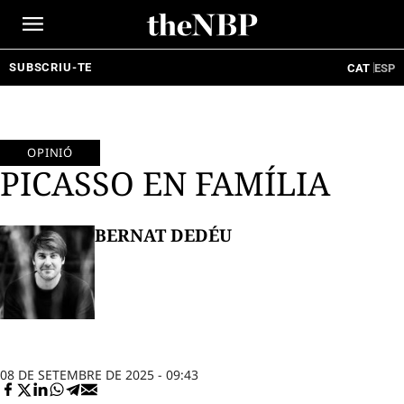
Ir
al
contenido
SUBSCRIU-TE
CAT
ESP
OPINIÓ
PICASSO EN FAMÍLIA
BERNAT DEDÉU
08 DE SETEMBRE DE 2025 - 09:43