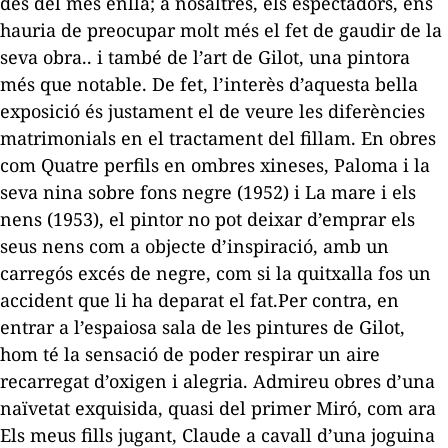
des del més enllà; a nosaltres, els espectadors, ens
hauria de preocupar molt més el fet de gaudir de la
seva obra.. i també de l’art de Gilot, una pintora
més que notable. De fet, l’interès d’aquesta bella
exposició és justament el de veure les diferències
matrimonials en el tractament del fillam. En obres
com
Quatre perfils en ombres xineses, Paloma i la
seva nina sobre fons negre
(1952) i
La mare i els
nens
(1953), el pintor no pot deixar d’emprar els
seus nens com a objecte d’inspiració, amb un
carregós excés de negre, com si la quitxalla fos un
accident que li ha deparat el fat.Per contra, en
entrar a l’espaiosa sala de les pintures de Gilot,
hom té la sensació de poder respirar un aire
recarregat d’oxigen i alegria. Admireu obres d’una
naïvetat exquisida, quasi del primer Miró, com ara
Els meus fills jugant, Claude a cavall d’una joguina