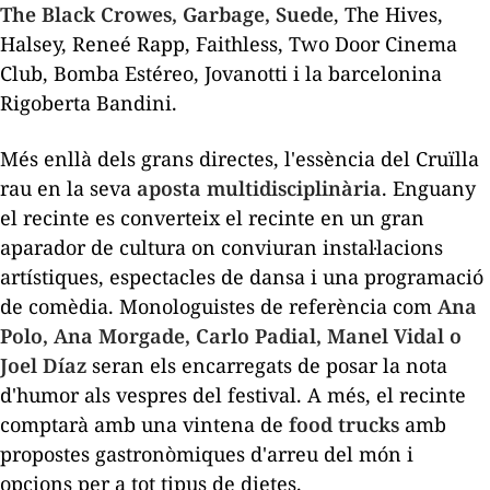
The Black Crowes, Garbage, Suede
, The Hives,
Halsey, Reneé Rapp, Faithless, Two Door Cinema
Club, Bomba Estéreo, Jovanotti i la barcelonina
Rigoberta Bandini.
Més enllà dels grans directes, l'essència del Cruïlla
rau en la seva
aposta multidisciplinària
. Enguany
el recinte es converteix el recinte en un gran
aparador de cultura on conviuran instal·lacions
artístiques, espectacles de dansa i una programació
de comèdia. Monologuistes de referència com
Ana
Polo, Ana Morgade, Carlo Padial, Manel Vidal o
Joel Díaz
seran els encarregats de posar la nota
d'humor als vespres del festival. A més, el recinte
comptarà amb una vintena de
food trucks
amb
propostes gastronòmiques d'arreu del món i
opcions per a tot tipus de dietes.