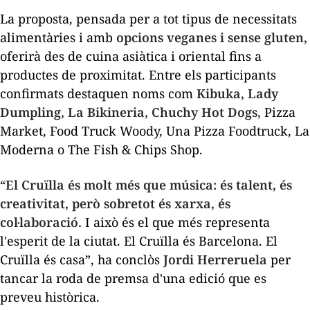
La proposta, pensada per a tot tipus de necessitats
alimentàries i amb
opcions veganes i sense gluten,
oferirà des de cuina asiàtica i oriental fins a
productes de proximitat. Entre els participants
confirmats destaquen noms com
Kibuka, Lady
Dumpling, La Bikineria, Chuchy Hot Dogs,
Pizza
Market, Food Truck Woody, Una Pizza Foodtruck, La
Moderna o The Fish & Chips Shop.
“
El Cruïlla és molt més que música: és talent, és
creativitat, però sobretot és xarxa, és
col·laboració.
I això és el que més representa
l'esperit de la ciutat. El Cruïlla és Barcelona. El
Cruïlla és casa”, ha conclòs
Jordi Herreruela
per
tancar la roda de premsa d'una edició que es
preveu històrica.