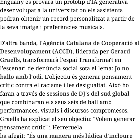
Enguany es provarà un prototip d'IA generativa
desenvolupat a la universitat on els assistents
podran obtenir un record personalitzat a partir de
la seva imatge i preferències musicals.
D'altra banda, l'
Agència Catalana de Cooperació al
Desenvolupament (ACCD)
, liderada per
Gerard
Graells
, transformarà l'espai
Transforma't
en
l’escenari de denúncia social sota el lema:
Jo no
ballo amb l'odi
. L'objectiu és generar pensament
crític contra el racisme i les desigualtat. Això ho
faran a través de
sessions de DJ's del sud global
que combinaran els seus
sets
de ball amb
performances
, visuals i discursos compromesos.
Graells ha explicat el seu objectiu: "Volem generar
pensament crític" i Herreruela
ha afegit:
"És una manera més lúdica d'incloure