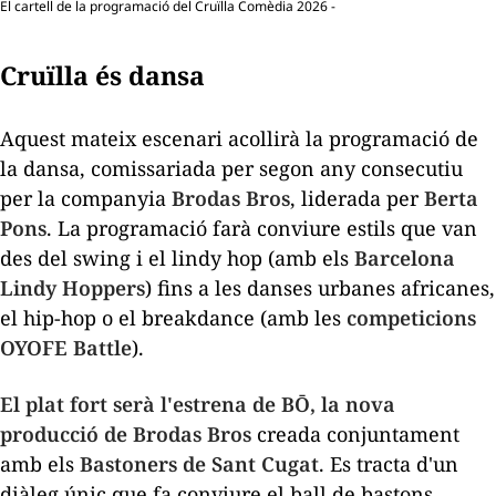
El cartell de la programació del Cruïlla Comèdia 2026 -
Cruïlla és dansa
Aquest mateix escenari acollirà la programació de
la dansa, comissariada per segon any consecutiu
per la companyia
Brodas Bros
, liderada per
Berta
Pons
. La programació farà conviure estils que van
des del
swing
i el
lindy hop
(amb els
Barcelona
Lindy Hoppers
) fins a les danses urbanes africanes,
el
hip-hop
o el
breakdance
(amb les
competicions
OYOFE
Battle
).
El plat fort serà l'estrena de
BŌ,
la nova
producció de Brodas Bros
creada conjuntament
amb els
Bastoners de Sant Cugat
. Es tracta d'un
diàleg únic que fa conviure el ball de bastons