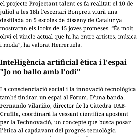
el projecte
Projectant talent
es fa realitat:
el 10 de
juliol a les 18h
l'escenari Bonpreu viurà una
desfilada on 5 escoles de disseny de Catalunya
mostraran els
looks
de 15 joves promeses. “És molt
obvi el vincle actual que hi ha entre artistes, música
i moda”, ha valorat Herreruela.
Intel·ligència artificial ètica i l'espai
"Jo no ballo amb l'odi"
La
conscienciació social i la innovació tecnològica
també tindran un espai al Fòrum. D'una banda,
Fernando Vilariño,
director de la
Càtedra UAB-
Cruïlla
, coordinarà la vessant científica apostant
per la
Technovació
, un concepte que busca
posar
l'ètica al capdavant del progrés tecnològic.