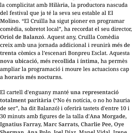
la complicitat amb
Hilària
, la productora nascuda
del festival que ja té la seva seu estable al
El
Molino
. “El Cruïlla ha sigut pioner en programar
comèdia, sobretot local”, ha recordat el seu director,
Oriol de Balanzó
. Aquest any,
Cruïlla Comèdia
creix amb una jornada addicional i reunirà
més de
trenta còmics
a l’escenari Bonpreu Esclat. Aquesta
nova ubicació, més recollida i íntima,
ha permès
ampliar la programació i moure les actuacions cap
a
horaris més nocturns
.
El cartell d'enguany manté
una representació
totalment paritària
(“No és notícia, o no ho hauria
de ser”, ha dit Balanzó) i oferirà tastets d'entre 10 i
30 minuts amb figures de la talla d'
Ana Morgade,
Ignatius Farray, Marc Sarrats, Charlie Pee, Oye
Sherman, Ana Polo
, Joel Díaz, Manel Vidal, Irene