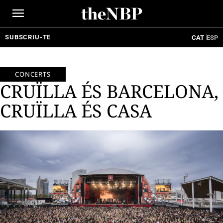
Ir
al
contenido
SUBSCRIU-TE
CAT
ESP
CONCERTS
CRUÏLLA ÉS BARCELONA,
CRUÏLLA ÉS CASA