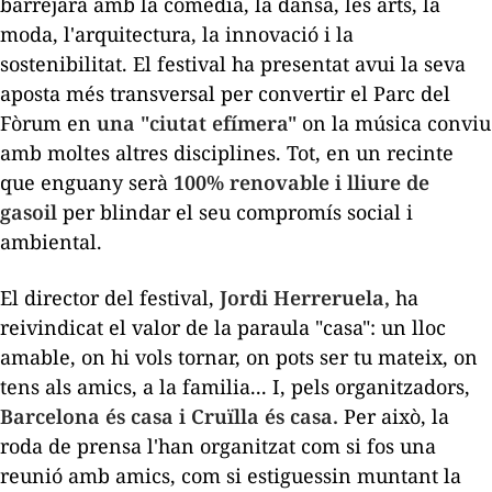
barrejarà amb la comèdia, la dansa, les arts, la
moda, l'arquitectura, la innovació i la
sostenibilitat. El festival ha presentat avui la seva
aposta més transversal per convertir el Parc del
Fòrum en
una "ciutat efímera"
on la música conviu
amb moltes altres disciplines. Tot, en un recinte
que enguany serà
100% renovable i lliure de
gasoil
per blindar el seu compromís social i
ambiental.
El director del festival,
Jordi Herreruela,
ha
reivindicat el valor de la paraula "casa": un lloc
amable, on hi vols tornar, on pots ser tu mateix, on
tens als amics, a la familia... I, pels organitzadors,
Barcelona és casa i Cruïlla és casa.
Per això, la
roda de prensa l'han organitzat com si fos una
reunió amb amics, com si estiguessin muntant la