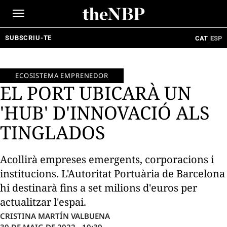
Ir
al
contenido
SUBSCRIU-TE
CAT
ESP
ECOSISTEMA EMPRENEDOR
EL PORT UBICARÀ UN
'HUB' D'INNOVACIÓ ALS
TINGLADOS
Acollirà empreses emergents, corporacions i
institucions. L'Autoritat Portuària de Barcelona
hi destinarà fins a set milions d'euros per
actualitzar l'espai.
CRISTINA MARTÍN VALBUENA
30 DE MAIG DE 2022 - 10:39