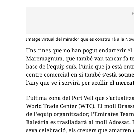
Imatge virtual del mirador que es construirà a la No
Uns cines que no han pogut endarrerir el
Maremagnum, que també van tancar fa temp
base de l'equip suís, l'únic que ja està en
centre comercial en si també
s'està sotm
l'any que ve i servirà per acollir
el merca
L'última zona del Port Vell que s'actualitza
World Trade Center (WTC).
El moll Drassa
de l'equip organitzador, l’Emirates Team
Baleària es traslladarà al moll Adossat.
D
seva celebració, els creuers que amarren 