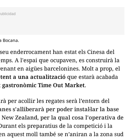
va Bocana.
 seu enderrocament han estat els Cinesa del
s. A l'espai que ocupaven, es construirà la
trenant en aigües barcelonines. Molt a prop, el
etent a una actualització
que estarà acabada
t gastronòmic Time Out Market
.
rà per acollir les regates serà l’entorn del
nes s'alliberarà per poder instal·lar la base
 New Zealand, per la qual cosa l'operativa de
urant els preparatius de la competició i la
en aquest moll també se n’aniran a la zona sud