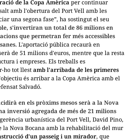
bració de la Copa Amèrica
per continuar
 salt amb l'obertura del Port Vell amb les
iar una segona fase”, ha sostingut el seu
ble, s'invertiran un total de 86 milions en
uacions que permetran fer més accessibles
sanes.
L'aportació pública recaurà en
 serà de 51 milions d'euros, mentre que la resta
ctura i empreses. Els treballs es
-ho tot llest
amb l'arribada de les primeres
“L'objectiu és arribar a la Copa Amèrica amb el
efensat Salvadó.
incidirà en els pròxims mesos serà a la Nova
a inversió agregada de més de 21 milions
gerència urbanística del Port Vell, David Pino,
 la Nova Bocana amb la rehabilitació del mur
nstrucció d'un passeig i un mirador
, que