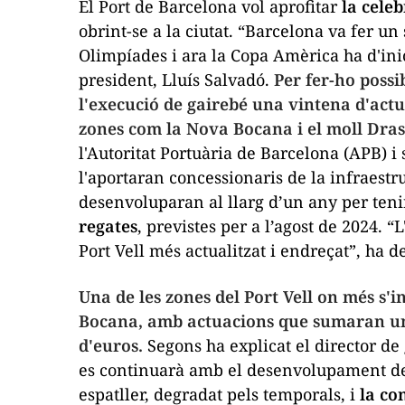
El Port de Barcelona vol aprofitar
la cele
obrint-se a la ciutat. “Barcelona va fer un
Olimpíades i ara la Copa Amèrica ha d'inic
president, Lluís Salvadó.
Per fer-ho possi
l'execució de gairebé una vintena d'act
zones com la Nova Bocana i el moll Dras
l'Autoritat Portuària de Barcelona (APB) i
l'aportaran concessionaris de la infraestru
desenvoluparan al llarg d’un any per tenir
regates
, previstes per a l’agost de 2024. 
Port Vell més actualitzat i endreçat”, ha d
Una de les zones del Port Vell on més s'
Bocana, amb actuacions que sumaran un
d'euros.
Segons ha explicat el director de 
es continuarà amb el desenvolupament de
espatller, degradat pels temporals, i
la co