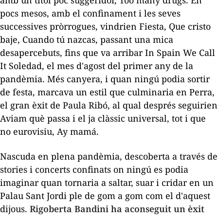
pocs mesos, amb el confinament i les seves
successives pròrrogues, vindrien
Fiesta
,
Que cristo
baje
,
Cuando tú nazcas
, passant una mica
desapercebuts, fins que va arribar
In Spain We Call
It Soledad
, el mes d'agost del primer any de la
pandèmia. Més canyera, i quan ningú podia sortir
de festa, marcava un estil que culminaria en
Perra
,
el gran èxit de Paula Ribó, al qual després seguirien
Aviam què passa
i el ja clàssic universal, tot i que
no eurovisiu,
Ay mamá
.
Nascuda en plena pandèmia, descoberta a través de
stories
i concerts confinats on ningú es podia
imaginar quan tornaria a saltar, suar i cridar en un
Palau Sant Jordi ple de gom a gom com el d'aquest
dijous.
Rigoberta Bandini ha aconseguit un èxit