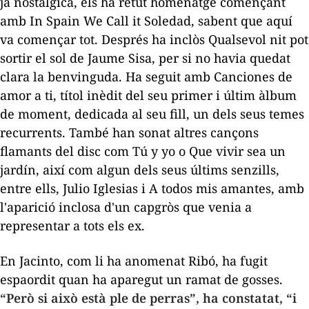
ja nostàlgica, els ha retut homenatge començant
amb
In Spain We Call it Soledad
, sabent que aquí
va començar tot. Després ha inclòs
Qualsevol nit pot
sortir el sol
de Jaume Sisa, per si no havia quedat
clara la benvinguda. Ha seguit amb
Canciones de
amor a ti
, títol inèdit del seu primer i últim àlbum
de moment, dedicada al seu fill, un dels seus temes
recurrents. També han sonat altres cançons
flamants del disc com
Tú y yo
o
Que vivir sea un
jardín
, així com algun dels seus últims senzills,
entre ells
, Julio Iglesias
i
A todos mis amantes
, amb
l'aparició inclosa d'un capgròs que venia a
representar a tots els ex.
En Jacinto, com li ha anomenat Ribó, ha fugit
espaordit quan ha aparegut un ramat de gosses.
“Però si això està ple de
perras
”, ha constatat, “i