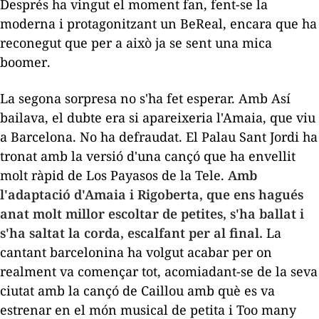
Després ha vingut el moment fan, fent-se la
moderna i protagonitzant un BeReal, encara que ha
reconegut que per a això ja se sent una mica
boomer
.
La segona sorpresa no s'ha fet esperar. Amb
Así
bailava
, el dubte era si apareixeria l'Amaia, que viu
a Barcelona. No ha defraudat. El Palau Sant Jordi ha
tronat amb la versió d'una cançó que ha envellit
molt ràpid de Los Payasos de la Tele.
Amb
l'adaptació d'Amaia i Rigoberta, que ens hagués
anat molt millor escoltar de petites, s'ha ballat i
s'ha saltat la corda, escalfant per al final.
La
cantant barcelonina ha volgut acabar per on
realment va començar tot, acomiadant-se de la seva
ciutat amb la cançó de Caillou amb què es va
estrenar en el món musical de petita i
Too many