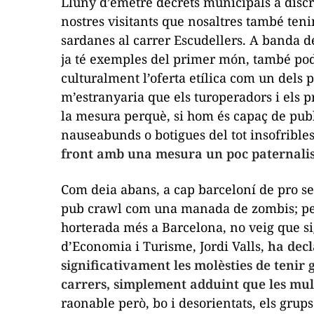
Lluny d’emetre decrets municipals a discre
nostres visitants que nosaltres també teni
sardanes al carrer Escudellers. A banda d
ja té exemples del primer món, també podrí
culturalment l’oferta etílica com un dels p
m’estranyaria que els turoperadors i els 
la mesura perquè, si hom és capaç de publi
nauseabunds o botigues del tot insofribles
front amb una mesura un poc paternalis
Com deia abans, a cap barceloní de pro se 
pub crawl
com una manada de zombis; però
horterada
més a Barcelona, no veig que sigu
d’Economia i Turisme, Jordi Valls,
ha decl
significativament les molèsties de tenir
carrers, simplement adduint que les mult
raonable però, bo i desorientats, els gr