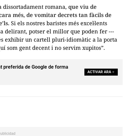
ica dissortadament romana,
que viu de
ncara més, de vomitar decrets tan fàcils de
’ls.
Si els nostres baristes més excel·lents
a delirant, potser el millor que poden fer ---
 exhibir un cartell pluri-idiomàtic a la porta
aquí som gent decent i no servim
xupitos
”.
t preferida de Google de forma
ACTIVAR ARA