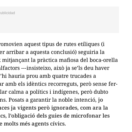
promovien aquest tipus de rutes etíliques (i
per arribar a aquesta conclusió) seguiria la
x mitjançant la pràctica mafiosa del boca-orella
lfactors ---insisteixo, això ja se’ls deu haver
 n’hi hauria prou amb quatre trucades a
ar amb els idèntics recorreguts, però sense fer-
lar calma a polítics i indígenes, però dubto
ns. Posats a garantir la noble intenció,
jo
ces ja vigents però ignorades, com ara la
cs, l’obligació dels guies de microfonar les
 molts més agents cívics.