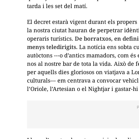
tarda i les set del matí.
El decret estarà vigent durant els propers 
la nostra ciutat hauran de perpetrar idènt
operaris turístics.
De borratxos, en defini
menys teledirigits.
La notícia ens sobta c
autòctons ---o d’antics mamadors, com és 
nos al nostre bar de tota la vida. Això de 
per aquells dies gloriosos on viatjava a Lo
culturals--- em centrava a convocar vehic
l’Oriole, l’Artesian o el Nightjar i gastar-