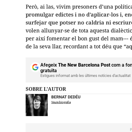
Però, ai las, vivim presoners d’una polít
promulgar edictes i no d’aplicar-los i, e
surfejar que potser no caldria ni escriure
volen allunyar-se de tota aquesta dialèctic
per així fomentar el bon gust del mam--- és
de la seva llar, recordant a tot déu que “
Afegeix
The New Barcelona Post
com a fon
gratuïta
Estigues informat amb les últimes notícies d'actualitat
SOBRE L'AUTOR
BERNAT DEDÉU
Veure biografia