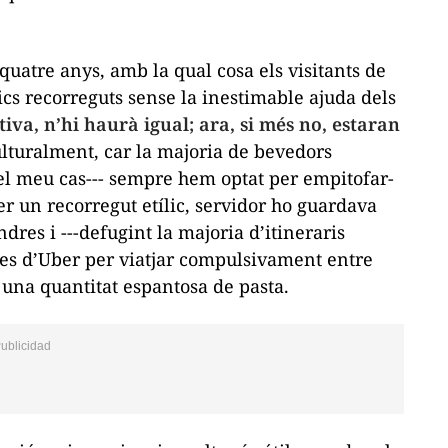
quatre anys, amb la qual cosa els visitants de
ics recorreguts sense la inestimable ajuda dels
tiva, n’hi haurà igual; ara, si més no, estaran
ulturalment, car la majoria de bevedors
el meu cas--- sempre hem optat per empitofar-
fer un recorregut etílic, servidor ho guardava
ndres i ---defugint la majoria d’itineraris
les d’Uber per viatjar compulsivament entre
hi una quantitat espantosa de pasta.