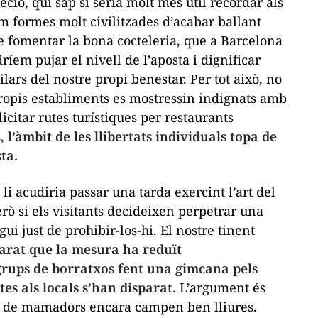
ció, qui sap si seria molt més útil recordar als
m formes molt civilitzades d’acabar ballant
e fomentar la bona cocteleria, que a Barcelona
em pujar el nivell de l’aposta i dignificar
ilars del nostre propi benestar.
Per tot això, no
propis establiments es mostressin indignats amb
citar rutes turístiques per restaurants
,
l’àmbit de les llibertats individuals topa de
ta.
li acudiria passar una tarda exercint l’art del
 si els visitants decideixen perpetrar una
i just de prohibir-los-hi. El nostre tinent
arat que la mesura ha reduït
 grups de borratxos fent una gimcana pels
es als locals s’han disparat.
L’argument és
ups de mamadors encara campen ben lliures.