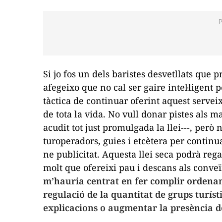
Si jo fos un dels baristes desvetllats que 
afegeixo que no cal ser gaire intel·ligent 
tàctica de continuar oferint aquest servei
de tota la vida. No vull donar pistes als ma
acudit tot just promulgada la llei---, però
turoperadors, guies i etcètera per continu
ne publicitat. Aquesta llei seca podrà rega
molt que ofereixi pau i descans als conveï
m’hauria centrat en fer complir ordenan
regulació de la quantitat de grups turísti
explicacions o augmentar la presència de