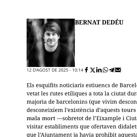
BERNAT DEDÉU
12 D'AGOST DE 2025 - 10:14
Els esquifits noticiaris estiuencs de Bar
vetat les rutes etíliques a tota la ciutat du
majoria de barcelonins (que vivim desconne
desconeixíem l’existència d’aquests
tour
mala mort
---sobretot de l’Eixample i Ciut
visitar establiments que ofertaven didal
que l’Ajuntament ja havia prohibit aquesta 