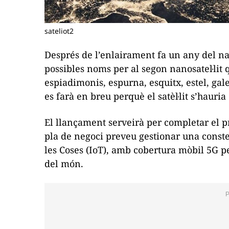
sateliot2
Després de l’enlairament fa un any del na
possibles noms per al segon nanosatel·lit q
espiadimonis, espurna, esquitx, estel, gal
es farà en breu perquè el satèl·lit s’hauria
El llançament serveirà per completar el p
pla de negoci preveu gestionar una constel·
les Coses (IoT), amb cobertura mòbil 5G p
del món.