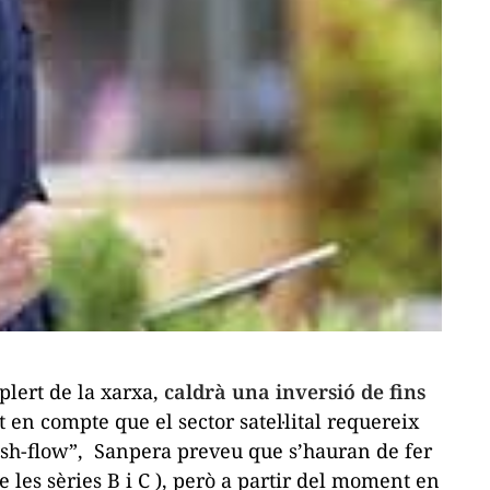
plert de la xarxa,
caldrà una inversió de fins
t en compte que el sector satel·lital requereix
sh-flow
”, Sanpera preveu que s’hauran de fer
les sèries B i C ), però a partir del moment en