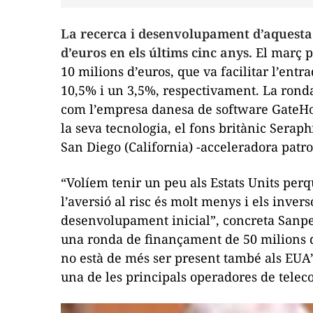
La recerca i desenvolupament d’aquest
d’euros en els últims cinc anys.
El març p
10 milions d’euros, que va facilitar l’entra
10,5% i un 3,5%, respectivament. La ronda
com l’empresa danesa de software GateHous
la seva tecnologia, el fons britànic Serap
San Diego (California) -acceleradora pat
“Volíem tenir un peu als Estats Units perq
l’aversió al risc és molt menys i els inve
desenvolupament inicial”, concreta Sanper
una ronda de finançament de 50 milions d
no està de més ser present també als EUA
una de les principals operadores de tel