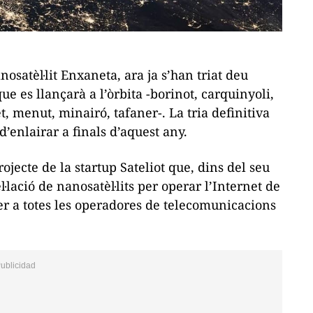
nosatèl·lit
Enxaneta
, ara ja s’han triat deu
ue es llançarà a l’òrbita -
borinot, carquinyoli,
et, menut, minairó, tafaner
-. La tria definitiva
 d’enlairar a finals d’aquest any.
rojecte de la
startup
Sateliot que, dins del seu
lació de nanosatèl·lits per operar l’Internet de
er a totes les operadores de telecomunicacions