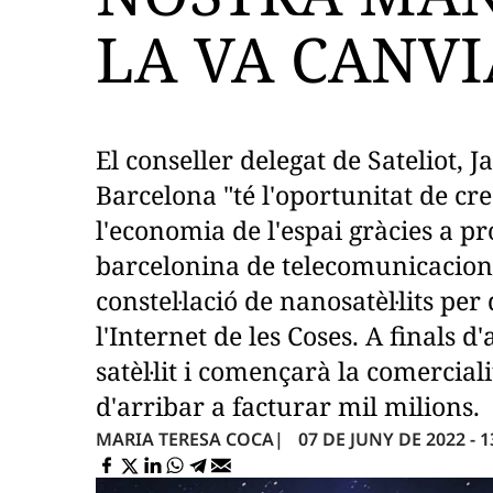
LA VA CANVI
El conseller delegat de Sateliot,
Barcelona "té l'oportunitat de cr
l'economia de l'espai gràcies a pro
barcelonina de telecomunicacion
constel·lació de nanosatèl·lits pe
l'Internet de les Coses. A finals d
satèl·lit i començarà la comercia
d'arribar a facturar mil milions.
07 DE JUNY DE 2022 - 1
MARIA TERESA COCA