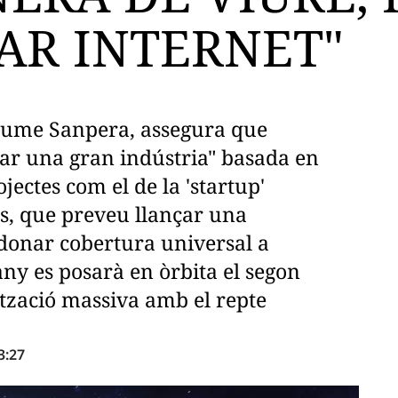
AR INTERNET"
 Jaume Sanpera, assegura que
ear una gran indústria" basada en
jectes com el de la 'startup'
s, que preveu llançar una
r donar cobertura universal a
'any es posarà en òrbita el segon
lització massiva amb el repte
3:27