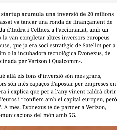
a
startup
acumula una inversió de 20 milions
assat va tancar una ronda de finançament de
da d’
Indra i Cellnex
a l’accionariat, amb un
 la van completar altres inversors europeus
e, que ja era soci estratègic de Sateliot per a
him
o la incubadora tecnològica Evonexus, de
rocinada per Verizon i Qualcomm-.
uè allà els fons d’inversió són més grans,
rsors són més capaços d’apostar per empreses en
a i explica que per a l’any vinent caldrà obrir
’euros i “confiem amb el capital europeu, però
”. A més, Evonexus té de
partner
a Verizon,
ecomunicacions del món amb 5G.