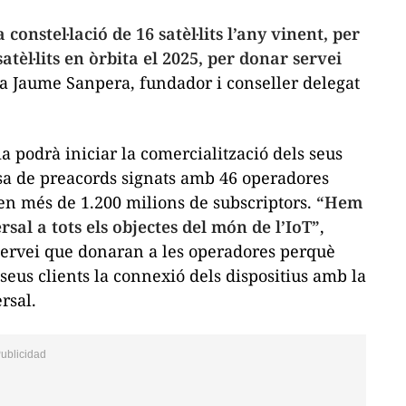
constel·lació de 16 satèl·lits l’any vinent, per
atèl·lits en òrbita el 2025, per donar servei
ca Jaume Sanpera, fundador i conseller delegat
ia podrà iniciar la comercialització dels seus
osa de preacords signats amb 46 operadores
en més de 1.200 milions de subscriptors.
“Hem
sal a tots els objectes del món de l’IoT”
,
 servei que donaran a les operadores perquè
 seus clients la connexió dels dispositius amb la
rsal.