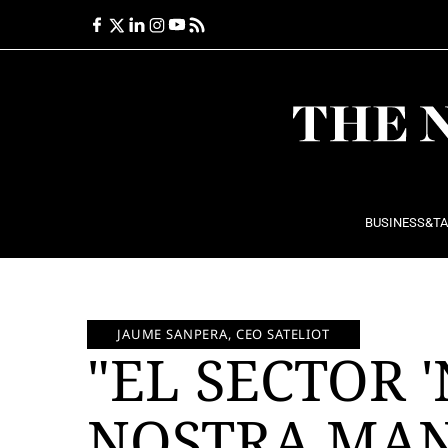
Ir
al
contenido
BUSINESS&T
JAUME SANPERA, CEO SATELIOT
"EL SECTOR 
NOSTRA MAN