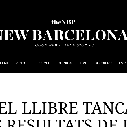
ALENT
ARTS
LIFESTYLE
OPINION
LIVE
DOSSIERS
ESP
EL LLIBRE TANC
 RESULTATS DE 