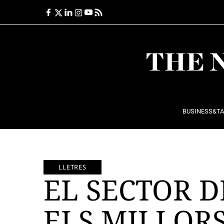
Ir
al
contenido
BUSINESS&T
LLETRES
EL SECTOR D
ELS MILLORS