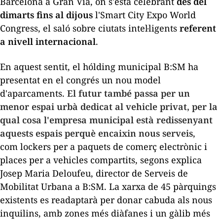
Barcelona a Gran Via, on s'està celebrant
des del
dimarts fins al dijous
l'Smart City Expo World
Congress, el saló sobre ciutats intel·ligents
referent
a nivell internacional
.
En aquest sentit, el hólding municipal B:SM ha
presentat en el congrés un nou model
d'aparcaments.
El futur també passa per un
menor espai urbà dedicat al vehicle privat, per la
qual cosa l'empresa municipal està redissenyant
aquests espais perquè encaixin nous serveis
,
com
lockers
per a paquets de comerç electrònic i
places per a vehicles compartits, segons explica
Josep Maria Deloufeu, director de Serveis de
Mobilitat Urbana a B:SM. La xarxa de 45 pàrquings
existents es readaptarà per donar cabuda als nous
inquilins, amb zones més diàfanes i un gàlib més