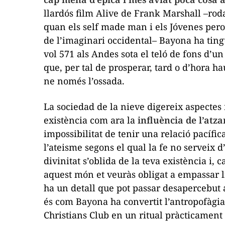
llardós film
Alive
de Frank Marshall –rodat
quan els
self made man
i els
Jóvenes per
de l’imaginari occidental– Bayona ha tingu
vol 571 als Andes sota el teló de fons d’
que, per tal de prosperar, tard o d’hora h
ne només l’ossada.
La sociedad de la nieve
digereix aspectes 
existència com ara la
influència de l’atz
impossibilitat de tenir una relació pacífi
l’ateisme segons el qual la fe no serveix 
divinitat s’oblida de la teva existència i, 
aquest món et veuràs obligat a empassar lit
ha un detall que pot passar desapercebut a
és com Bayona ha convertit l’antropofàgia
Christians Club en un ritual pràcticament 