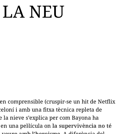
 LA NEU
ben comprensible (cruspir-se un
hit
de Netflix
celoní i amb una fitxa tècnica repleta de
e la nieve
s’explica per com Bayona ha
i en una pel·lícula on
la supervivència no té
a veure amb l’heroisme.
A diferència del