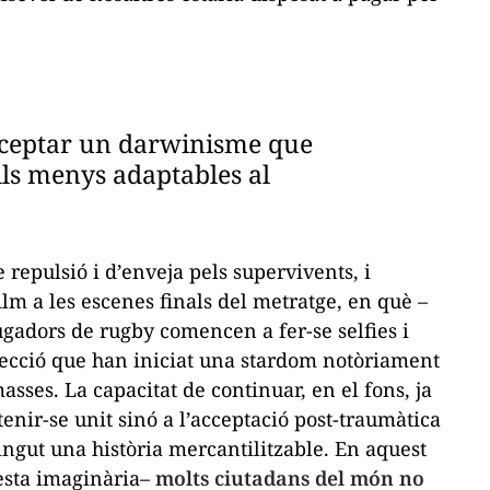
 acceptar un darwinisme que
lls menys adaptables al
repulsió i d’enveja pels supervivents, i
ilm a les escenes finals del metratge, en què –
 jugadors de rugby comencen a fer-se
selfies
i
rfecció que han iniciat una
stardom
notòriament
sses. La capacitat de continuar, en el fons, ja
tenir-se unit sinó a l’acceptació post-traumàtica
ngut una història mercantilitzable. En aquest
esta imaginària–
molts ciutadans del món no