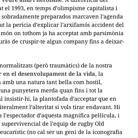
 el 1993, en temps d’olimpisme capitalista i
o sobradamente preparados
marcaven l’agenda
t la perícia d’explicar l’arxifamós accident del
un món on tothom ja ha acceptat amb parsimònia
auràs de cruspir-te algun company fins a deixar-
normalitzats (però traumàtics) de la nostra
ar en el desenvolupament de la vida,
la
ca amb una natura tant bella com hostil,
d’una punyetera merda quan fins i tot la
cal insistir-hi, la plantofada d’acceptar que en
eralment l’alteritat si vols tirar endavant. Hi
 l’espectador d’aquesta magnífica pel·lícula, i
 supervivencial de l’equip de rugby Old
eucarístic (no cal ser un geni de la iconografia