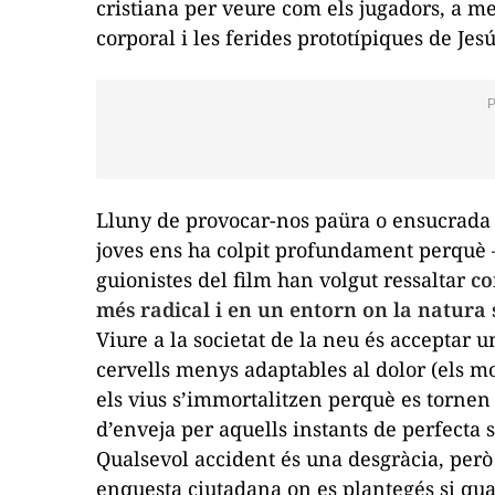
cristiana per veure com els jugadors, a m
corporal i les ferides prototípiques de Jesú
Lluny de provocar-nos paüra o ensucrada 
joves ens ha colpit profundament perquè –
guionistes del film han volgut ressaltar
co
més radical i en un entorn on la natura
Viure a la societat de la neu és acceptar 
cervells menys adaptables al dolor (els m
els vius s’immortalitzen perquè es tornen i
d’enveja per aquells instants de perfecta
Qualsevol accident és una desgràcia, però 
enquesta ciutadana on es plantegés si qual