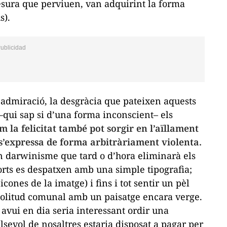
esura que perviuen, van adquirint la forma
s).
admiració, la desgràcia que pateixen aquests
qui sap si d’una forma inconscient– els
m la felicitat també pot sorgir en l’aïllament
 s’expressa de forma arbitràriament violenta.
un darwinisme que tard o d’hora eliminarà els
orts es despatxen amb una simple tipografia;
cones de la imatge) i fins i tot sentir un pèl
 solitud comunal amb un paisatge encara verge.
avui en dia seria interessant ordir una
sevol de nosaltres estaria disposat a pagar per