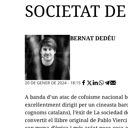
SOCIETAT DE
BERNAT DEDÉU
20 DE GENER DE 2024 - 18:15
A banda d’un atac de cofoisme nacional 
excel·lentment dirigit per un cineasta bar
cognoms catalans), l’èxit de
La sociedad d
convertit el llibre original de Pablo Vierc
cap mena d’èpica i més aviat poca cosa 