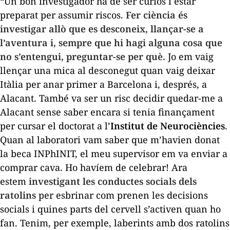
“Un bon investigador ha de ser curiós i estar
preparat per assumir riscos.
Fer ciència és
investigar allò que es desconeix, llançar-se a
l’aventura i, sempre que hi hagi alguna cosa que
no s’entengui, preguntar-se per què.
Jo em vaig
llençar una mica al desconegut quan vaig deixar
Itàlia per anar primer a Barcelona i, després, a
Alacant. També va ser un risc decidir quedar-me a
Alacant sense saber encara si tenia finançament
per cursar el doctorat a l’
Institut de Neurociències
.
Quan al laboratori vam saber que m’havien donat
la beca INPhINIT, el meu supervisor em va enviar a
comprar cava. Ho havíem de celebrar! Ara
estem
investigant les conductes socials dels
ratolins
per esbrinar com prenen les decisions
socials i quines parts del cervell s’activen quan ho
fan. Tenim, per exemple, laberints amb dos ratolins