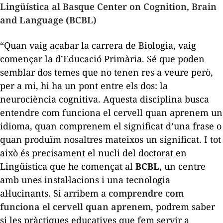
Lingüística al Basque Center on Cognition, Brain
and Language (BCBL)
“Quan vaig acabar la carrera de Biologia, vaig
començar la d’Educació Primària. Sé que poden
semblar dos temes que no tenen res a veure però,
per a mi, hi ha un pont entre els dos: la
neurociència cognitiva. Aquesta disciplina busca
entendre com funciona el cervell quan aprenem un
idioma, quan comprenem el significat d’una frase o
quan produïm nosaltres mateixos un significat. I tot
això és precisament el nucli del doctorat en
Lingüística que he començat al
BCBL
, un centre
amb unes instal·lacions i una tecnologia
al·lucinants. Si arribem a
comprendre com
funciona el cervell quan aprenem
, podrem saber
si les pràctiques educatives que fem servir a