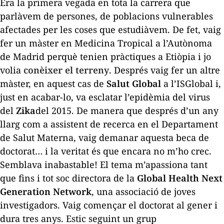
Era la primera vegada en tota la carrera que
parlàvem de persones, de poblacions vulnerables
afectades per les coses que estudiàvem. De fet, vaig
fer un màster en Medicina Tropical a l’Autònoma
de Madrid perquè tenien pràctiques a Etiòpia i jo
volia
conèixer el terreny
. Després vaig fer un altre
màster, en aquest cas de
Salut Global
a l’ISGlobal i,
just en acabar-lo, va esclatar l’epidèmia del virus
del
Zika
del 2015. De manera que després d’un any
llarg com a assistent de recerca en el Departament
de Salut Materna, vaig demanar aquesta beca de
doctorat… i la veritat és que encara no m’ho crec.
Semblava inabastable! El tema m’apassiona tant
que fins i tot soc directora de la
Global Health Next
Generation Network
, una associació de joves
investigadors. Vaig començar el doctorat al gener i
dura tres anys. Estic seguint un grup