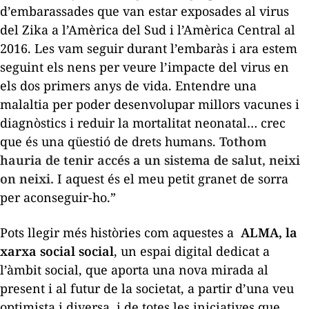
d’embarassades que van estar exposades al virus
del Zika a l’Amèrica del Sud i l’Amèrica Central al
2016. Les vam seguir durant l’embaràs i ara estem
seguint els nens per veure l’impacte del virus en
els dos primers anys de vida. Entendre una
malaltia per poder desenvolupar millors vacunes i
diagnòstics i reduir la mortalitat neonatal… crec
que és una qüestió de drets humans.
Tothom
hauria de tenir accés a un sistema de salut, neixi
on neixi.
I aquest és el meu petit granet de sorra
per aconseguir-ho.”
Pots llegir més històries com aquestes a
ALMA, la
xarxa social social
,
un espai digital dedicat a
l’àmbit social, que aporta una nova mirada al
present i al futur de la societat, a partir d’una veu
optimista i diversa, i de totes les iniciatives que