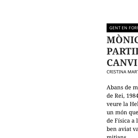
GENT EN FO
MÒNIC
PARTI
CANVI
CRISTINA MAR
Abans de me
de Rei, 1984
veure la Hel
un món que 
de Física a 
ben aviat v
mitjans...