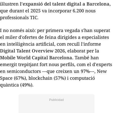
il·lustren
l'expansió del talent digital a Barcelona,
que durant el 2025 va incorporar 6.200 nous
professionals TIC.
I no només això: per primera vegada s'han superat
el miler d'ofertes de feina dirigides a especialistes
en intel·ligència artificial, com recull l'informe
Digital Talent Overview 2026
, elaborat per la
Mobile World Capital Barcelona.
També han
emergit trepitjant fort nous perfils, com el d'experts
en semiconductors —que creixen un 97%---, New
Space (67%),
blockchain
(57%) i computació
quàntica (49%).