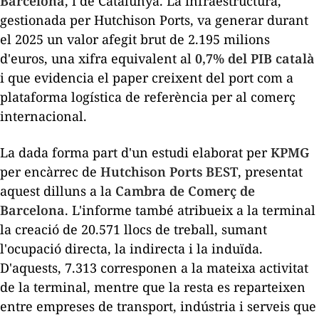
Barcelona
, i de Catalunya. La infraestructura,
gestionada per Hutchison Ports, va generar durant
el 2025 un valor afegit brut de 2.195 milions
d'euros, una xifra equivalent al
0,7% del PIB català
i que evidencia el paper creixent del port com a
plataforma logística de referència per al comerç
internacional.
La dada forma part d'un estudi elaborat per
KPMG
per encàrrec de
Hutchison Ports BEST
, presentat
aquest dilluns a la
Cambra de Comerç de
Barcelona
. L'informe també atribueix a la terminal
la creació de 20.571 llocs de treball, sumant
l'ocupació directa, la indirecta i la induïda.
D'aquests, 7.313 corresponen a la mateixa activitat
de la terminal, mentre que la resta es reparteixen
entre empreses de transport, indústria i serveis que