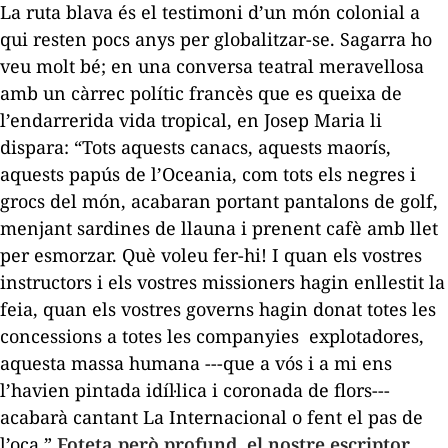
La ruta blava
és el testimoni d’un món colonial a
qui resten pocs anys per globalitzar-se. Sagarra ho
veu molt bé; en una conversa teatral meravellosa
amb un càrrec polític francès que es queixa de
l’endarrerida vida tropical, en Josep Maria li
dispara: “Tots aquests canacs, aquests maorís,
aquests papús de l’Oceania, com tots els negres i
grocs del món, acabaran portant pantalons de golf,
menjant sardines de llauna i prenent cafè amb llet
per esmorzar. Què voleu fer-hi! I quan els vostres
instructors i els vostres missioners hagin enllestit la
feia, quan els vostres governs hagin donat totes les
concessions a totes les companyies explotadores,
aquesta massa humana ---que a vós i a mi ens
l’havien pintada idíl·lica i coronada de flors---
acabarà cantant
La Internacional
o fent el pas de
l’oca.”
Foteta però profund, el nostre escriptor