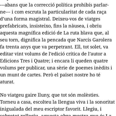
---abans que la correcció política prohibís parlar-
ne--- i com escruta la particularitat de cada raça
d’una forma magistral. Deixeu-vos de viatges
prefabricats, insisteixo, fins la nàusea, i obriu
aquesta magnífica edició de
La ruta blava
que, al
seu torn, dignifica la pencada que Narcís Garolera
fa trenta anys que va perpetrant. Ell, tot solet, va
editar vint volums de l’edició crítica de l’autor a
Edicions Tres i Quatre; i encara li queden quatre
volums per publicar, una sèrie de poemes inèdits i
un munt de cartes. Però el païset nostre ho té
aturat.
No viatgeu gaire lluny, que tot són molèsties.
Torneu a casa, escolteu la llengua viva i la sonoritat
inigualada del meu escriptor favorit.
Llegiu, i
sobretot rellegiu, aquesta obra mestra que és
La