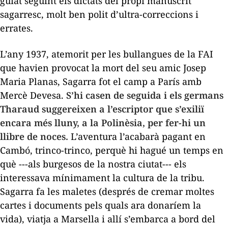
guiat seguint els dictats del propi manuscrit
sagarresc, molt ben polit d’ultra-correccions i
errates.
L’any 1937, atemorit per les bullangues de la FAI
que havien provocat la mort del seu amic Josep
Maria Planas, Sagarra fot el camp a París amb
Mercè Devesa.
S’hi casen de seguida i els germans
Tharaud suggereixen a l’escriptor que s’exiliï
encara més lluny, a la Polinèsia, per fer-hi un
llibre de noces.
L’aventura l’acabarà pagant en
Cambó, trinco-trinco, perquè hi hagué un temps en
què ---als burgesos de la nostra ciutat--- els
interessava mínimament la cultura de la tribu.
Sagarra fa les maletes (després de cremar moltes
cartes i documents pels quals ara donaríem la
vida), viatja a Marsella i allí s’embarca a bord del