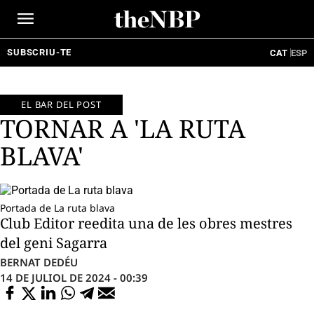
Ir
al
contenido
SUBSCRIU-TE
CAT
ESP
EL BAR DEL POST
TORNAR A 'LA RUTA
BLAVA'
Portada de La ruta blava
Club Editor reedita una de les obres mestres
del geni Sagarra
BERNAT DEDÉU
14 DE JULIOL DE 2024 - 00:39