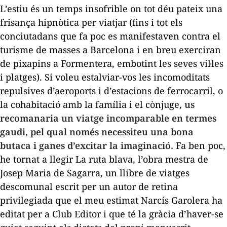
L’estiu és un temps insofrible on tot déu pateix una
frisança hipnòtica per viatjar (fins i tot els
conciutadans que fa poc es manifestaven contra el
turisme de masses a Barcelona i en breu exerciran
de pixapins a Formentera, embotint les seves vil·les
i platges). Si voleu estalviar-vos les incomoditats
repulsives d’aeroports i d’estacions de ferrocarril, o
la cohabitació amb la família i el cònjuge,
us
recomanaria un viatge incomparable en termes
gaudi, pel qual només necessiteu una bona
butaca i ganes d’excitar la imaginació.
Fa ben poc,
he tornat a llegir
La ruta blava
, l’obra mestra de
Josep Maria de Sagarra, un llibre de viatges
descomunal escrit per un autor de retina
privilegiada que el meu estimat Narcís Garolera ha
editat per a Club Editor i que té la gràcia d’haver-se