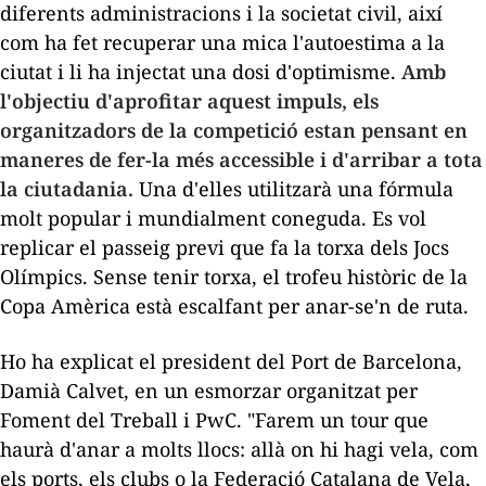
diferents administracions i la societat civil, així
com ha fet recuperar una mica l'autoestima a la
ciutat i li ha injectat una dosi d'optimisme.
Amb
l'objectiu d'aprofitar aquest impuls, els
organitzadors de la competició estan pensant en
maneres de fer-la més accessible i d'arribar a tota
la ciutadania.
Una d'elles utilitzarà una fórmula
molt popular i mundialment coneguda. Es vol
replicar el passeig previ que fa la torxa dels Jocs
Olímpics. Sense tenir torxa, el trofeu històric de la
Copa Amèrica està escalfant per anar-se'n de ruta.
Ho ha explicat el president del Port de Barcelona,
Damià Calvet, en un esmorzar organitzat per
Foment del Treball i PwC. "Farem un
tour
que
haurà d'anar a molts llocs: allà on hi hagi vela, com
els ports, els clubs o la Federació Catalana de Vela,