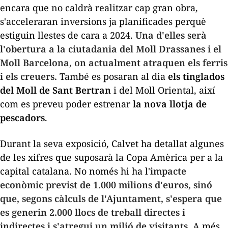
encara que no caldrà realitzar cap gran obra,
s'acceleraran inversions ja planificades perquè
estiguin llestes de cara a 2024.
Una d'elles serà
l'obertura a la ciutadania del Moll Drassanes i el
Moll Barcelona, on actualment atraquen els ferris
i els creuers.
També es posaran al dia
els tinglados
del Moll de Sant Bertran
i del Moll Oriental, així
com es preveu poder estrenar
la nova llotja de
pescadors
.
Durant la seva exposició, Calvet ha detallat algunes
de les xifres que suposarà la Copa Amèrica per a la
capital catalana. No només hi ha l'
impacte
econòmic previst de 1.000 milions d'euros, sinó
que, segons càlculs de l'Ajuntament, s'espera que
es generin 2.000 llocs de treball directes i
indirectes i s'atregui un milió de visitants
. A més,