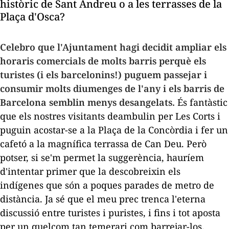
històric de Sant Andreu o a les terrasses de la
Plaça
d'Osca?
Celebro que l'Ajuntament hagi decidit ampliar els
horaris comercials de molts barris perquè els
turistes (i els barcelonins!) puguem passejar i
consumir molts diumenges de l'any i els barris de
Barcelona semblin menys
desangelats
.
És fantàstic
que els nostres visitants deambulin per
Les Corts
i
puguin acostar-se a la
Plaça
de la Concòrdia i fer un
cafetó a la magnífica terrassa de Can Deu. Però
potser, si se'm permet la
suggerència
, hauríem
d'intentar primer que la descobreixin els
indígenes que són a poques parades de metro de
distància. Ja sé que el meu prec trenca l'eterna
discussió entre turistes i puristes, i fins i tot aposta
per un quelcom tan temerari com barrejar-los.