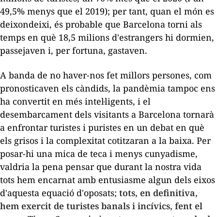
49,5% menys que el 2019); per tant, quan el món es
deixondeixi, és probable que Barcelona torni als
temps en què 18,5 milions d'estrangers
hi
dormien,
passejaven i, per fortuna, gastaven.
A banda de no haver-nos fet millors persones, com
pronosticaven els càndids, la pandèmia tampoc ens
ha convertit en més intel·ligents, i el
desembarcament dels visitants a Barcelona tornarà
a enfrontar turistes i puristes en un debat en què
els grisos i la complexitat cotitzaran a la baixa. Per
posar-hi una mica de teca i menys
cunyadisme
,
valdria la pena pensar que durant la nostra vida
tots hem encarnat amb entusiasme algun dels eixos
d'aquesta equació d'oposats;
tots, en definitiva,
hem exercit de turistes banals i incívics, fent el