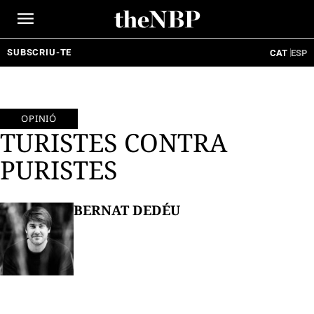
Ir
al
contenido
SUBSCRIU-TE
CAT
ESP
OPINIÓ
TURISTES CONTRA
PURISTES
BERNAT DEDÉU