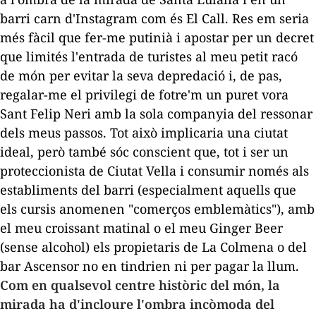
barri carn d'Instagram com és El Call. Res em seria
més fàcil que fer-me
putinià
i apostar per un decret
que limités l'entrada de turistes al meu petit racó
de món per evitar la seva depredació i, de pas,
regalar-me el privilegi de fotre'm un puret vora
Sant Felip
Neri
amb la sola companyia de
l ressonar
dels meus passos. Tot això implicaria una ciutat
ideal, però també sóc conscient que, tot i ser un
proteccionista de Ciutat Vella i consumir només als
establiments del barri (especialment aquells que
els cursis anomenen "comerços emblemàtics"), amb
el meu croissant matinal o el meu
Ginger
Beer
(sense alcohol) els propietaris de La
Colmena
o del
bar Ascensor no en tindrien ni per pagar la llum.
Com en qualsevol centre històric del món, la
mirada ha d'incloure l'ombra incòmoda del