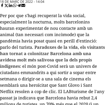
18 DE MARÇ DE 2022 - 14:04
Per poc que s'hagi recuperat la vida social,
especialment la nocturna, molts barcelonins
hauran experimentat de nou contacte amb un
animal (tan necessari com incòmode) que la
pandèmia havia posat quasi en perill d'extinció:
parlo del turista.
Paradoxes de la vida, els visitants
han tornat a colonitzar Barcelona amb una
avidesa molt més salivosa que la dels
propis
indígenes
: el món post-Covid serà un univers de
ciutadans emmandrits a qui sortir a sopar entre
setmana o dirigir-se a una sala de cinema els
semblarà una heroïcitat que Sant Glovo i Sant
Netflix resolen a cop de clic. El
LABturisme
de l'any
passat ja indicava que Barcelona havia rebut 2,4
milions de turistes, un 70% més que el 2020 (i un