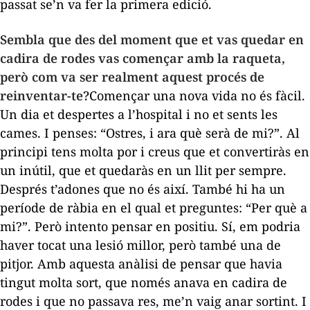
passat se’n va fer la primera edició.
Sembla que des del moment que et vas quedar en
cadira de rodes vas començar amb la raqueta,
però com va ser realment aquest procés de
reinventar-te?
Començar una nova vida no és fàcil.
Un dia et despertes a l’hospital i no et sents les
cames. I penses: “Ostres, i ara què serà de mi?”. Al
principi tens molta por i creus que et convertiràs en
un inútil, que et quedaràs en un llit per sempre.
Després t’adones que no és així. També hi ha un
període de ràbia en el qual et preguntes: “Per què a
mi?”. Però intento pensar en positiu. Sí, em podria
haver tocat una lesió millor, però també una de
pitjor. Amb aquesta anàlisi de pensar que havia
tingut molta sort, que només anava en cadira de
rodes i que no passava res, me’n vaig anar sortint. I