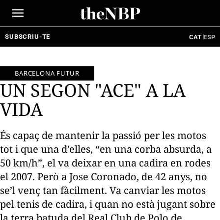
Ir
al
contenido
SUBSCRIU-TE
CAT
ESP
BARCELONA FUTUR
UN SEGON "ACE" A LA
VIDA
És capaç de mantenir la passió per les motos
tot i que una d’elles, “en una corba absurda, a
50 km/h”, el va deixar en una cadira en rodes
el 2007. Però a Jose Coronado, de 42 anys, no
se’l venç tan fàcilment. Va canviar les motos
pel tenis de cadira, i quan no està jugant sobre
la terra batuda del Real Club de Polo de