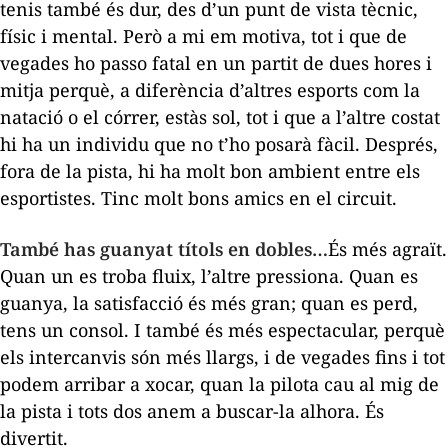
tenis també és dur, des d’un punt de vista tècnic,
físic i mental. Però a mi em motiva, tot i que de
vegades ho passo fatal en un partit de dues hores i
mitja perquè, a diferència d’altres esports com la
natació o el córrer, estàs sol, tot i que a l’altre costat
hi ha un individu que no t’ho posarà fàcil. Després,
fora de la pista, hi ha molt bon ambient entre els
esportistes. Tinc molt bons amics en el circuit.
També has guanyat títols en dobles…
És més agraït.
Quan un es troba fluix, l’altre pressiona. Quan es
guanya, la satisfacció és més gran; quan es perd,
tens un consol. I també és més espectacular, perquè
els intercanvis són més llargs, i de vegades fins i tot
podem arribar a xocar, quan la pilota cau al mig de
la pista i tots dos anem a buscar-la alhora. És
divertit.