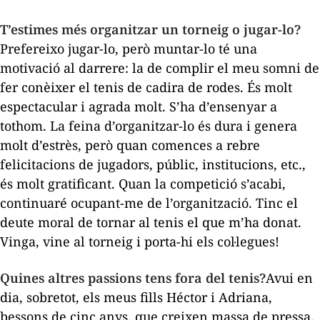
T’estimes més organitzar un torneig o jugar-lo?
Prefereixo jugar-lo, però muntar-lo té una
motivació al darrere: la de complir el meu somni de
fer conèixer el tenis de cadira de rodes. És molt
espectacular i agrada molt. S’ha d’ensenyar a
tothom. La feina d’organitzar-lo és dura i genera
molt d’estrès, però quan comences a rebre
felicitacions de jugadors, públic, institucions, etc.,
és molt gratificant. Quan la competició s’acabi,
continuaré ocupant-me de l’organització. Tinc el
deute moral de tornar al tenis el que m’ha donat.
Vinga, vine al torneig i porta-hi els col·legues!
Quines altres passions tens fora del tenis?
Avui en
dia, sobretot, els meus fills Héctor i Adriana,
bessons de cinc anys, que creixen massa de pressa.