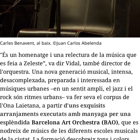
Carles Benavent, al baix. ©Juan Carlos Abelenda
"És un homenatge i una relectura de la música que
es feia a Zeleste”, va dir Vidal, també director de
l'orquestra. Una nova generació musical, intensa,
desacomplexada, preparada i interessada en
músiques urbanes –en un sentit ampli, el jazz i el
rock són ritmes urbans– va fer seva el corpus de
l'Ona Laietana, a partir
d'uns exquisits
arranjaments executats amb manyaga per una
esplèndida
Barcelona Art
Orchestra
(
BAO
)
, que es
nodreix de músics de les diferents escoles musicals
de la ciutat. La formació descobreix tons i colors,