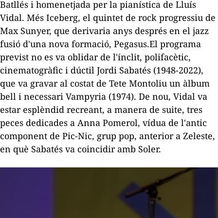
Batllés
i
homenetjada
per la pianística de Lluís
Vidal. Més Iceberg, el quintet de rock progressiu de
Max Sunyer, que derivaria anys després en el jazz
fusió d'una nova formació, Pegasus.El programa
previst no es va oblidar de l'ínclit, polifacètic,
cinematogràfic i dúctil Jordi
Sabatés
(1948-2022),
que va gravar al costat de Tete Montoliu un àlbum
bell i necessari
Vampyria
(1974). De nou, Vidal va
estar esplèndid recreant, a manera de suite, tres
peces dedicades a Anna Pomerol, vídua de l'antic
component de Pic-
Nic
, grup pop, anterior a
Zeleste
,
en què
Sabatés
va coincidir amb Soler.