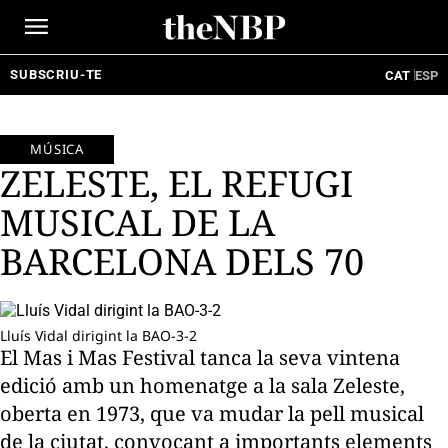
Ir
al
contenido
SUBSCRIU-TE
CAT
ESP
MÚSICA
ZELESTE, EL REFUGI
MUSICAL DE LA
BARCELONA DELS 70
Lluís Vidal dirigint la BAO-3-2
El Mas i Mas Festival tanca la seva vintena
edició amb un homenatge a la sala Zeleste,
oberta en 1973, que va mudar la pell musical
de la ciutat, convocant a importants elements