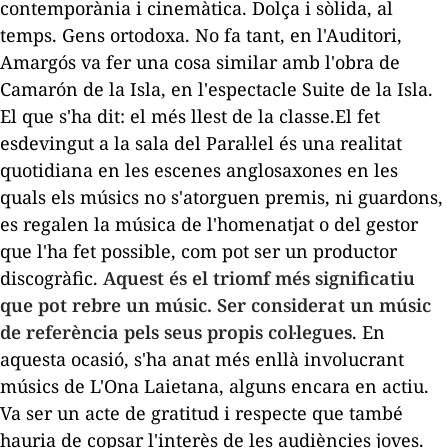
contemporània i cinemàtica. Dolça i sòlida, al
temps. Gens ortodoxa. No fa tant, en l'Auditori,
Amargós va fer una cosa similar amb l'obra de
Camarón
de la
Isla
, en l'espectacle
Suite de la
Isla
.
El que s'ha dit: el més llest de la classe.El fet
esdevingut a la sala del Paral·lel és una realitat
quotidiana en les escenes anglosaxones en les
quals els músics no s'atorguen premis, ni guardons,
es regalen la música de l'homenatjat o del gestor
que l'ha fet possible, com pot ser un productor
discogràfic.
Aquest és el triomf més significatiu
que pot rebre un músic. Ser considerat un músic
de referència pels seus propis col·legues
. En
aquesta ocasió, s'ha anat més enllà involucrant
músics de L'Ona Laietana, alguns encara en actiu.
Va ser un acte de gratitud i respecte que també
hauria de copsar l'interès de les audiències joves.