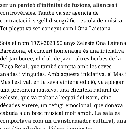
ser un panteó d'infinitat de fusions, aliances i
controvèrsies.
També va ser agència de
contractació, segell discogràfic i escola de música.
Tot plegat va ser conegut com l'Ona Laietana.
Sota el nom
1973-2023
50
anys
Zeleste
Ona
Laitena
Barcelona
, el
concert homenatge
és una iniciativa
del Jamboree, el club de jazz i altres herbes de la
Plaça Reial, que també compta amb les seves
anades i vingudes. Amb aquesta iniciativa, el Mas i
Mas Festival, en la seva vintena edició, va aplegar
una presència massiva, una clientela natural de
Zeleste
, que va trobar a l'espai del Born, cinc
dècades enrere, un refugi emocional, que donava
cabuda a un bosc musical molt ampli.
La sala es
comportava com un transformador cultural, una
sort d'incubadora d'idees i projectes