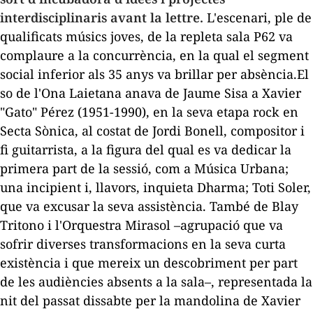
interdisciplinaris
avant la lettre
.
L'escenari, ple de
qualificats músics joves, de la repleta sala P62 va
complaure
a
la concurrència, en la qual el segment
social inferior als
35
anys va brillar per absència.El
so de l'Ona Laietana anava de Jaume Sisa a Xavier
"
Gato
" Pérez (1951-1990), en la seva etapa rock en
Secta Sònica, al costat de Jordi Bonell, compositor i
fi guitarrista, a la figura del qual es va dedicar la
primera part de la sessió, com a Música Urbana;
una incipient i, llavors, inquieta Dharma;
Toti
Soler,
que va excusar la seva assistència. També de
Blay
Tritono
i l'Orquestra
Mirasol
–agrupació que va
sofrir diverses transformacions en la seva curta
existència i que mereix un descobriment per part
de les audiències absents a la sala–, representada la
nit del passat dissabte per la mandolina de Xavier