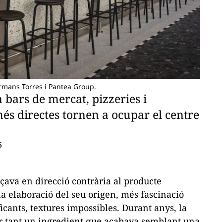
rmans Torres i Pantea Group.
 bars de mercat, pizzeries i
és directes tornen a ocupar el centre
5
çava en direcció contrària al producte
a elaboració del seu origen, més fascinació
icants, textures impossibles. Durant anys, la
ar tant un ingredient que acabava semblant una