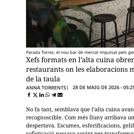
Parada Torres, el nou bar de mercat impulsat pels ge
Xefs formats en l’alta cuina obren
restaurants on les elaboracions m
de la taula
28 DE MAIG DE 2026 - 05:2
ANNA TORRENTS
No fa tant, semblava que l’alta cuina avan
recognoscible. Com més lluny arribava un
despertava. Escumes, esferificacions, gelif
sofisticació passava sovint per transform