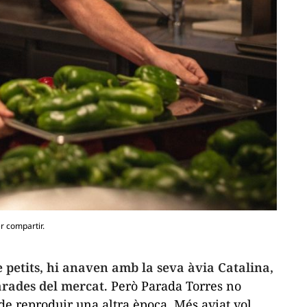
r compartir.
 petits, hi anaven amb la seva àvia Catalina,
arades del mercat
. Però Parada Torres no
de reproduir una altra època. Més aviat vol