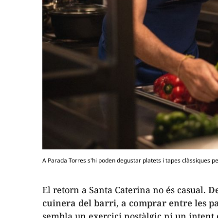
A Parada Torres s'hi poden degustar platets i tapes clàssiques pe
El retorn a Santa Caterina no és casual.
De
cuinera del barri, a comprar entre les p
sembla un exercici nostàlgic ni un intent 