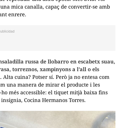
 i una mica canalla, capaç de convertir-se amb
ant enrere.
nsaladilla russa de llobarro en escabetx suau,
asa, torreznos, xampinyons a l’all o els
d
. Alta cuina? Potser sí. Però ja no entesa com
om una manera de mirar el producte i les
o més accessible: el tiquet mitjà baixa fins
ll insígnia, Cocina Hermanos Torres.