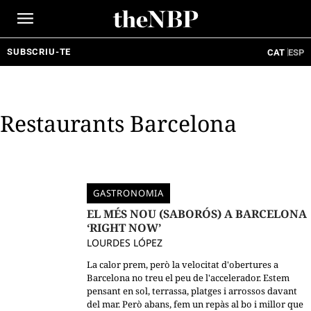
Ir
al
contenido
SUBSCRIU-TE
CAT
ESP
Restaurants Barcelona
GASTRONOMIA
EL MÉS NOU (SABORÓS) A BARCELONA
‘RIGHT NOW’
LOURDES LÓPEZ
La calor prem, però la velocitat d'obertures a
Barcelona no treu el peu de l'accelerador. Estem
pensant en sol, terrassa, platges i arrossos davant
del mar. Però abans, fem un repàs al bo i millor que