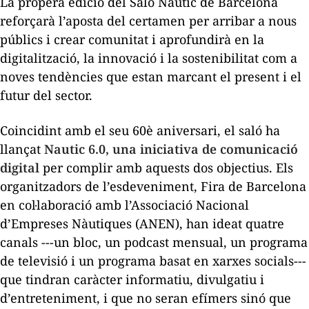
La propera edició del Saló Nàutic de Barcelona
reforçarà l’aposta del certamen per arribar a nous
públics i crear comunitat i aprofundirà en la
digitalització, la innovació i la sostenibilitat com a
noves tendències que estan marcant el present i el
futur del sector.
Coincidint amb el seu 60è aniversari, el saló ha
llançat
Nautic 6.0, una iniciativa de comunicació
digital
per complir amb aquests dos objectius. Els
organitzadors de l’esdeveniment, Fira de Barcelona
en col·laboració amb l’Associació Nacional
d’Empreses Nàutiques (ANEN), han ideat quatre
canals ---un bloc, un
podcast
mensual, un programa
de televisió i un programa basat en xarxes socials---
que tindran caràcter informatiu, divulgatiu i
d’entreteniment, i que no seran efímers sinó que