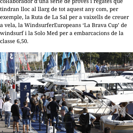
col·laborador d’una sèrie de proves i regates que
tindran lloc al llarg de tot aquest any com, per
exemple, la Ruta de La Sal per a vaixells de creuer
a vela, la WindsurferEuropeans ‘La Brava Cup’ de
windsurf
i la Solo Med per a embarcacions de la
classe 6,50.