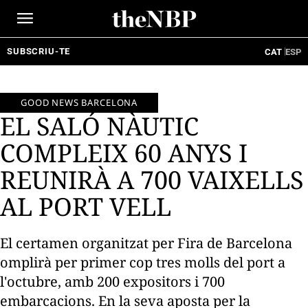
Ir
al
contenido
SUBSCRIU-TE
CAT
ESP
GOOD NEWS BARCELONA
EL SALÓ NÀUTIC
COMPLEIX 60 ANYS I
REUNIRÀ A 700 VAIXELLS
AL PORT VELL
El certamen organitzat per Fira de Barcelona
omplirà per primer cop tres molls del port a
l'octubre, amb 200 expositors i 700
embarcacions. En la seva aposta per la